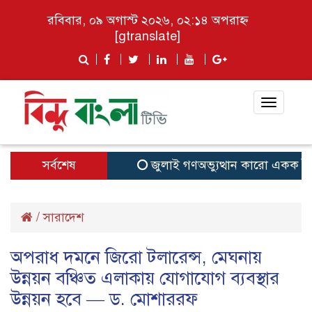
রবিবার, ০৯ অগাস্ট ২০২৬, ০২:১৪ অপরাহ্ন
[gtranslate]
Toggle
navigat
সর্বশেষ
জুলাই গণঅভ্যুত্থান কারো একক পৈতৃক 
/
সারাদেশ
অপরাধ দমনে জিরো টলারেন্স, মেঘনায়
উন্নয়ন বঞ্চিত এলাকায় যোগাযোগ ব্যবস্থার
উন্নয়ন হবে — ড. মোশাররফ