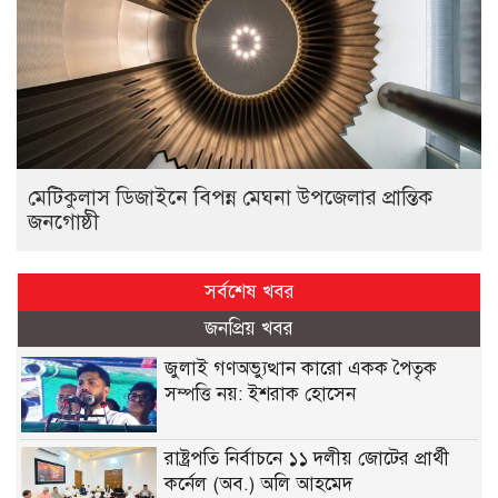
মেটিকুলাস ডিজাইনে বিপন্ন মেঘনা উপজেলার প্রান্তিক
জনগোষ্ঠী
সর্বশেষ খবর
জনপ্রিয় খবর
জুলাই গণঅভ্যুত্থান কারো একক পৈতৃক
সম্পত্তি নয়: ইশরাক হোসেন
রাষ্ট্রপতি নির্বাচনে ১১ দলীয় জোটের প্রার্থী
কর্নেল (অব.) অলি আহমেদ