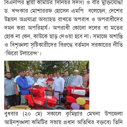
বিএনপির স্থায়ী কমিটির সিনিয়র সদস্য ও বীর মুক্তিযোদ্ধা
ড. খন্দকার মোশাররফ হোসেন এমপি বলেছেন, দেশের
উন্নয়ন অগ্রযাত্রা অব্যাহত রাখতে অপরাধ ও অপরাধীদের
দমন করা অপরিহার্য। অপরাধী কোনো দলের বা মতের
হোক না কেন, কাউকে ছাড় দেওয়া হবে না। সমাজে অশান্তি
ও বিশৃঙ্খলা সৃষ্টিকারীদের বিরুদ্ধে বর্তমান সরকারের নীতি
‘জিরো টলারেন্স’।
বুধবার (২০ মে) সকালে কুমিল্লার মেঘনা উপজেলা
আইনশৃঙ্খলা কমিটির সভায় প্রধান অতিথির বক্তব্যে তিনি