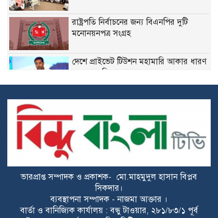
রাষ্ট্রপতি নির্বাচনের জন্য বিএনপির দুটি
মনোনয়নপত্র সংগ্রহ
দেশে প্রাইভেট টিউশন মহামারি আকার ধারণ
করেছে: ববি হাজ্জাজ
কারিগরি ত্রুটির পর রোম থেকে ঢাকায়
ফিরলেন বিজি-৩০৬ ফ্লাইটের ২৫৯ যাত্রী
হালুয়াঘাটে আন্তর্জাতিক আদিবাসী দিবস
উপলক্ষে বর্ণাঢ্য র‌্যালি ও স্মারকলিপি প্রদান
ভারপ্রাপ্ত সম্পাদক ও প্রকাশক- মো.মাহমুদুল হাসান বিপ্লব
যশোরে নিয়ন্ত্রণ হারিয়ে রূপসা পরিবহন উল্টে
সিকদার।
আহত ৪
ব্যবস্থাপনা সম্পাদক - নাজমা আক্তার ।
বার্তা ও বানিজ্যিক কার্যালয় : বন্ধু টাওয়ার, ২৮১/৮৩/১ পূর্ব