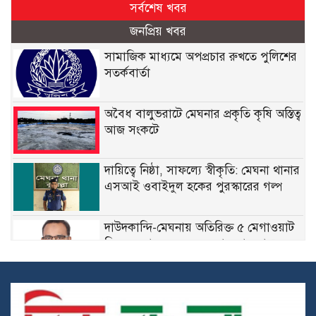
সর্বশেষ খবর
জনপ্রিয় খবর
সামাজিক মাধ্যমে অপপ্রচার রুখতে পুলিশের
সতর্কবার্তা
অবৈধ বালুভরাটে মেঘনার প্রকৃতি কৃষি অস্তিত্ব
আজ সংকটে
দায়িত্বে নিষ্ঠা, সাফল্যে স্বীকৃতি: মেঘনা থানার
এসআই ওবাইদুল হকের পুরস্কারের গল্প
দাউদকান্দি-মেঘনায় অতিরিক্ত ৫ মেগাওয়াট
বিদ্যুৎ বরাদ্দ করেছেন ড. খন্দকার মারুফ
রাইপাড়ার জনপ্রিয় সাবেক মেম্বার ফিরোজ
খানের প্রথম মৃত্যুবার্ষিকী আজ