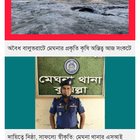
অবৈধ বালুভরাটে মেঘনার প্রকৃতি কৃষি অস্তিত্ব আজ সংকটে
দায়িত্বে নিষ্ঠা, সাফল্যে স্বীকৃতি: মেঘনা থানার এসআই