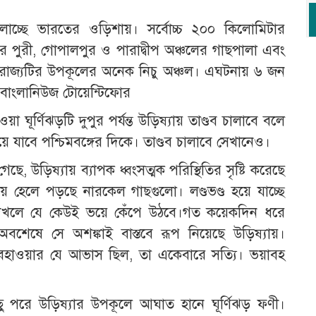
চালাচ্ছে ভারতের ওড়িশায়। সর্বোচ্চ ২০০ কিলোমিটার
ির পুরী, গোপালপুর ও পারাদ্বীপ অঞ্চলের গাছপালা এবং
ে রাজ্যটির উপকূলের অনেক নিচু অঞ্চল। এঘটনায় ৬ জন
, বাংলানিউজ টোয়েন্টিফোর
া ঘূর্ণিঝড়টি দুপুর পর্যন্ত উড়িষ্যায় তাণ্ডব চালাবে বলে
াবে পশ্চিমবঙ্গের দিকে। তাণ্ডব চালাবে সেখানেও।
, উড়িষ্যায় ব্যাপক ধ্বংসত্মক পরিস্থিতির সৃষ্টি করেছে
 হেলে পড়ছে নারকেল গাছগুলো। লণ্ডভণ্ড হয়ে যাচ্ছে
া দেখলে যে কেউই ভয়ে কেঁপে উঠবে।গত কয়েকদিন ধরে
বশেষে সে অশঙ্কাই বাস্তবে রূপ নিয়েছে উড়িষ্যায়।
, আবহাওয়ার যে আভাস ছিল, তা একেবারে সত্যি। ভয়াবহ
ু পরে উড়িষ্যার উপকূলে আঘাত হানে ঘূর্ণিঝড় ফণী।