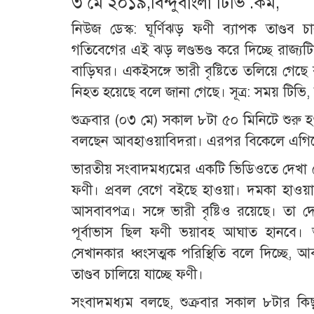
৩ মে ২০১৯,বিন্দুবাংলা টিভি .কম,
নিউজ ডেস্ক: ঘূর্ণিঝড় ফণী ব্যাপক তাণ্ডব 
গতিবেগের এই ঝড় লণ্ডভণ্ড করে দিচ্ছে রাজ্যট
বাড়িঘর। একইসঙ্গে ভারী বৃষ্টিতে তলিয়ে গেছ
নিহত হয়েছে বলে জানা গেছে। সূত্র: সময় টিভি
শুক্রবার (০৩ মে) সকাল ৮টা ৫০ মিনিটে শুরু হওয়
বলছেন আবহাওয়াবিদরা। এরপর বিকেলে এগিয়ে য
ভারতীয় সংবাদমধ্যমের একটি ভিডিওতে দেখা গেছে
ফণী। প্রবল বেগে বইছে হাওয়া। দমকা হাওয়ায়
আসবাবপত্র। সঙ্গে ভারী বৃষ্টিও রয়েছে। ত
পূর্বাভাস ছিল ফণী ভয়াবহ আঘাত হানবে। অ
সেখানকার ধ্বংসত্মক পরিস্থিতি বলে দিচ্ছে
তাণ্ডব চালিয়ে যাচ্ছে ফণী।
সংবাদমধ্যম বলছে, শুক্রবার সকাল ৮টার কিছ