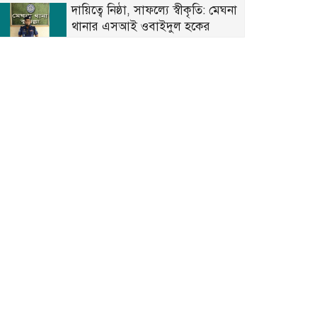
দায়িত্বে নিষ্ঠা, সাফল্যে স্বীকৃতি: মেঘনা
থানার এসআই ওবাইদুল হকের
পুরস্কারের গল্প
দাউদকান্দি-মেঘনায় অতিরিক্ত ৫
মেগাওয়াট বিদ্যুৎ বরাদ্দ করেছেন ড.
খন্দকার মারুফ
রাইপাড়ার জনপ্রিয় সাবেক মেম্বার
ফিরোজ খানের প্রথম মৃত্যুবার্ষিকী আজ
জয়পুরহাটে ১১ দলের জোটের বিক্ষোভ
মিছিল, ডিসির কাছে স্মারকলিপি প্রদান
মেঘনায় বিশ্ব মাতৃদুগ্ধ সপ্তাহ উপলক্ষে
সচেতনতামূলক কর্মসূচি
গ্যাসের ভোগান্তি কমার আশা, আংশিক
সচল মহেশখালীর এলএনজি টার্মিনাল