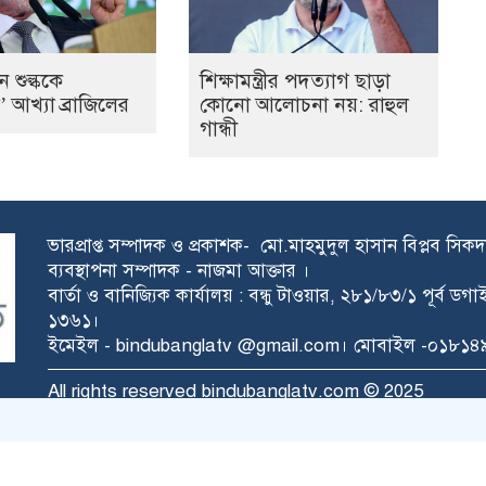
ন শুল্ককে
শিক্ষামন্ত্রীর পদত্যাগ ছাড়া
 আখ্যা ব্রাজিলের
কোনো আলোচনা নয়: রাহুল
গান্ধী
ভারপ্রাপ্ত সম্পাদক ও প্রকাশক- মো.মাহমুদুল হাসান বিপ্লব সিক
ব্যবস্থাপনা সম্পাদক - নাজমা আক্তার ।
বার্তা ও বানিজ্যিক কার্যালয় : বন্ধু টাওয়ার, ২৮১/৮৩/১ পূর্ব ড
১৩৬১।
ইমেইল - bindubanglatv @gmail.com। মোবাইল -০১৮
All rights reserved bindubanglatv.com © 2025
TechPeon
ডেভলপ ও কারিগরী সহায়তায়