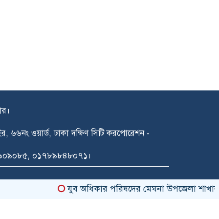
দার।
গাইর, ৬৬নং ওয়ার্ড, ঢাকা দক্ষিণ সিটি করপোরেশন -
১৪৯০৯০৮৫, ০১৭৮৯৮৪৮০৭১।
যুব অধিকার পরিষদের মেঘনা উপজেলা শাখার আ