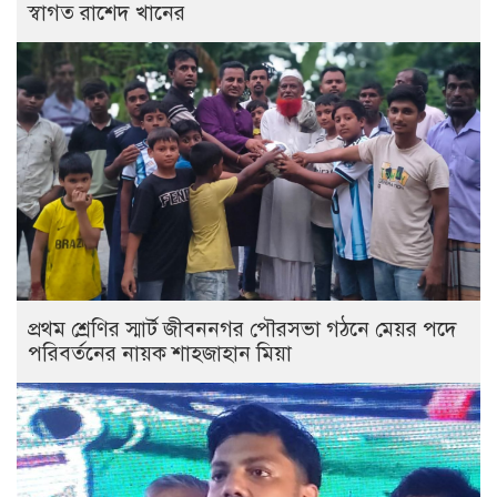
স্বাগত রাশেদ খানের
প্রথম শ্রেণির স্মার্ট জীবননগর পৌরসভা গঠনে মেয়র পদে
পরিবর্তনের নায়ক শাহজাহান মিয়া