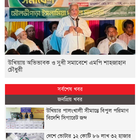
উখিয়ায় অভিভাবক ও সুধী সমাবেশে এমপি শাহজাহান
চৌধুরী
সর্বশেষ খবর
জনপ্রিয় খবর
উখিয়ার পালংখালী সীমান্তে বিপুল পরিমাণ
বিদেশি সিগারেট জব্দ
দেশে ভোটার ১২ কোটি ৮৬ লাখ ৩২ হাজার