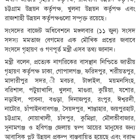
চট্টগ্রাম উন্নয়ন কর্তৃপক্ষ, খুলনা উন্নয়ন কর্তৃপক্ষ এবং
রাজশাহী উন্নয়ন কর্তৃপক্ষগুলো সম্পৃক্ত রয়েছে।
সংসদের বাজেট অধিবেশনে মঙ্গলবার (১১ জুন) সংসদ
সদস্য মমতাজ বেগমের এক মৌখিক প্রশ্নের জবাবে
সংসদে গৃহায়ণ ও গণপূর্ত মন্ত্রী এসব তথ্য জানান।
মন্ত্রী বলেন, প্রত্যেক নাগরিকের বাসস্থান নিশ্চিতে জাতীয়
গৃহায়ণ কর্তৃপক্ষ ঢাকা, গোপালগঞ্জ, ফরিদপুর, শরীয়তপুর,
মাদারীপুর সদর, ীমবচর, টাঙ্গাইল, ময়মনসিংহ,
বরিশাল, পটুয়াখালি, খুলনা, মাগুরা, কুষ্টিয়া, যশোর,
নড়াইল, পাবনা, বগুড়া, দিনাজপুর, রংপুর, ঈশ্বরদী,
নাটোর, চাঁপাইনবাবগঞ্জ, সৈয়দপুর, শান্তাহার, জয়পুরহাট,
চট্টগ্রাম, নোয়াখালী, চাঁদপুর, কুমিল্লা, মৌলভীবাজার,
সুনামগঞ্জ ও হবিগঞ্জ জেলায় স্বল্প আয়ের মানুষের জন্য
আবাসিক প্লট উন্নয়ন প্রকল্প বাস্তবায়িত হয়েছে এবং বরাদ্দ