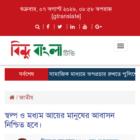
শুক্রবার, ০৭ অগাস্ট ২০২৬, ০৮:৫৮ অপরাহ্ন
[gtranslate]
Toggle
navigat
সর্বশেষ
সামাজিক মাধ্যমে অপপ্রচার রুখতে পুলিশের সতর্
/
জাতীয়
স্বল্প ও মধ্যম আয়ের মানুষের আবাসন
নিশ্চিত হবে।