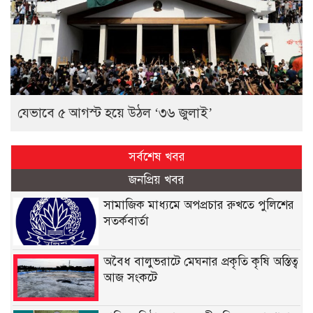
যেভাবে ৫ আগস্ট হয়ে উঠল ‘৩৬ জুলাই’
সর্বশেষ খবর
জনপ্রিয় খবর
সামাজিক মাধ্যমে অপপ্রচার রুখতে পুলিশের
সতর্কবার্তা
অবৈধ বালুভরাটে মেঘনার প্রকৃতি কৃষি অস্তিত্ব
আজ সংকটে