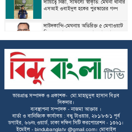
দায়িত্বে নিষ্ঠা, সাফল্যে স্বীকৃতি: মেঘনা থানার
এসআই ওবাইদুল হকের পুরস্কারের গল্প
দাউদকান্দি-মেঘনায় অতিরিক্ত ৫ মেগাওয়াট
বিদ্যুৎ বরাদ্দ করেছেন ড. খন্দকার মারুফ
রাইপাড়ার জনপ্রিয় সাবেক মেম্বার ফিরোজ
খানের প্রথম মৃত্যুবার্ষিকী আজ
জয়পুরহাটে ১১ দলের জোটের বিক্ষোভ
মিছিল, ডিসির কাছে স্মারকলিপি প্রদান
ভারপ্রাপ্ত সম্পাদক ও প্রকাশক- মো.মাহমুদুল হাসান বিপ্লব
মেঘনায় বিশ্ব মাতৃদুগ্ধ সপ্তাহ উপলক্ষে
সিকদার।
সচেতনতামূলক কর্মসূচি
ব্যবস্থাপনা সম্পাদক - নাজমা আক্তার ।
বার্তা ও বানিজ্যিক কার্যালয় : বন্ধু টাওয়ার, ২৮১/৮৩/১ পূর্ব
ডগাইর, ৬৬নং ওয়ার্ড, ঢাকা দক্ষিণ সিটি করপোরেশন - ১৩৬১।
গ্যাসের ভোগান্তি কমার আশা, আংশিক সচল
ইমেইল - bindubanglatv @gmail.com। মোবাইল
মহেশখালীর এলএনজি টার্মিনাল