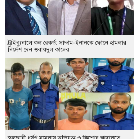
ট্রাইব্যুনালে কল রেকর্ড: সাদ্দাম-ইনানকে ফোনে হামলার
নির্দেশ দেন ওবায়দুল কাদের
স্কুলছাত্রী ধর্ষণ মামলায় অভিযুক্ত ৩ কিশোর আদালতে