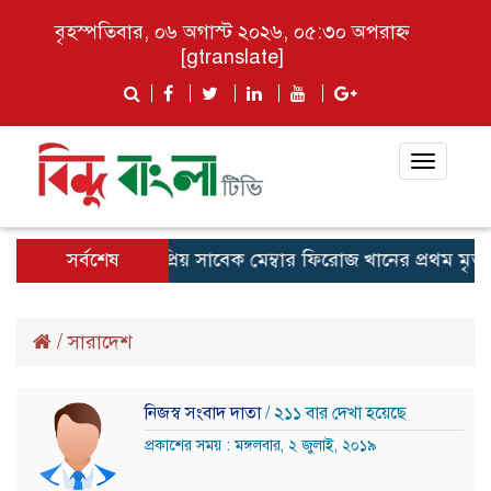
বৃহস্পতিবার, ০৬ অগাস্ট ২০২৬, ০৫:৩০ অপরাহ্ন
[gtranslate]
Toggle
navigat
রাইপাড়ার জনপ্রিয় সাবেক মেম্বার ফিরোজ খানের প্রথম মৃত্যুবার্
সর্বশেষ
/
সারাদেশ
নিজস্ব সংবাদ দাতা
/ ২১১ বার দেখা হয়েছে
প্রকাশের সময় : মঙ্গলবার, ২ জুলাই, ২০১৯