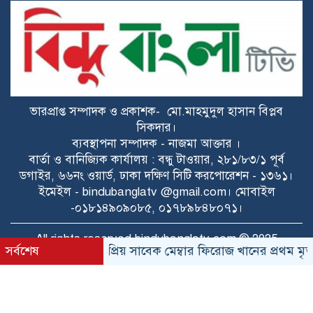
হাসিনাকে সুযোগ দিয়ে কী অর্জন করতে চায়
ভারত? প্রশ্ন তুলল বিএনপি
ডকুমেন্টরিতে আবু সাঈদ ও খালেদা জিয়ার
ছবি না থাকা নিয়ে যা বললেন রাষ্ট্রপতি
ভারপ্রাপ্ত সম্পাদক ও প্রকাশক- মো.মাহমুদুল হাসান বিপ্লব
ট্রাইব্যুনালে কল রেকর্ড: সাদ্দাম-ইনানকে
সিকদার।
ফোনে হামলার নির্দেশ দেন ওবায়দুল কাদের
ব্যবস্থাপনা সম্পাদক - নাজমা আক্তার ।
বার্তা ও বানিজ্যিক কার্যালয় : বন্ধু টাওয়ার, ২৮১/৮৩/১ পূর্ব
ডগাইর, ৬৬নং ওয়ার্ড, ঢাকা দক্ষিণ সিটি করপোরেশন - ১৩৬১।
স্কুলছাত্রী ধর্ষণ মামলায় অভিযুক্ত ৩ কিশোর
ইমেইল - bindubanglatv @gmail.com। মোবাইল
আদালতে
-০১৮১৪৯০৯০৮৫, ০১৭৮৯৮৪৮০৭১।
শেখ হাসিনাকে ফেরাতে গোপন তৎপরতা’:
All rights reserved bindubanglatv.com © 2025
সর্বশেষ
রাইপাড়ার জনপ্রিয় সাবেক মেম্বার ফিরোজ খানের প্রথম মৃত্যুবার
নোবিপ্রবির শিক্ষকদের সংশ্লিষ্টতা অনুসন্ধানে
ফ্যাক্ট-ফাইন্ডিং কমিটি
৫ আগস্টের বিজয়—গণতন্ত্র পুনঃপ্রতিষ্ঠার
TechPeon
ডেভলপ ও কারিগরী সহায়তায়
সংগ্রামে এক ঐতিহাসিক মাইলফলক