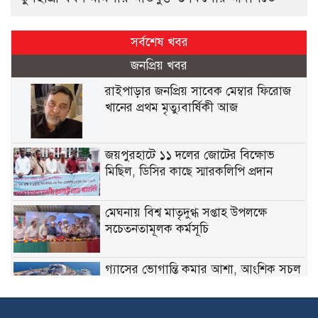
সর্বশেষ খবর
জনপ্রিয় খবর
রাইপাড়ার জনপ্রিয় সাবেক মেম্বার ফিরোজ
খানের প্রথম মৃত্যুবার্ষিকী আজ
জয়পুরহাটে ১১ দলের জোটের বিক্ষোভ
মিছিল, ডিসির কাছে স্মারকলিপি প্রদান
মেঘনায় বিশ্ব মাতৃদুগ্ধ সপ্তাহ উপলক্ষে
সচেতনতামূলক কর্মসূচি
গ্যাসের ভোগান্তি কমার আশা, আংশিক সচল
মহেশখালীর এলএনজি টার্মিনাল