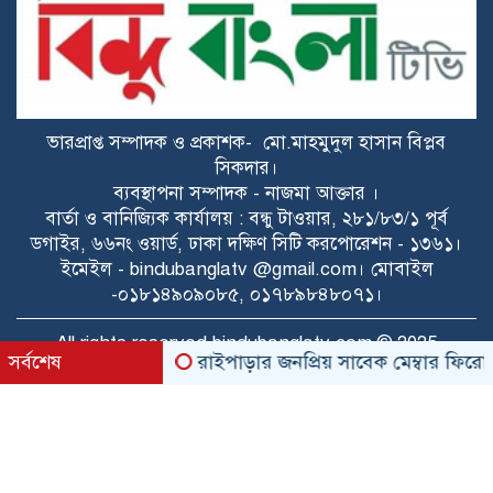
ভারত? প্রশ্ন তুলল বিএনপি
ডকুমেন্টরিতে আবু সাঈদ ও খালেদা জিয়ার
ছবি না থাকা নিয়ে যা বললেন রাষ্ট্রপতি
ভারপ্রাপ্ত সম্পাদক ও প্রকাশক- মো.মাহমুদুল হাসান বিপ্লব
ট্রাইব্যুনালে কল রেকর্ড: সাদ্দাম-ইনানকে
সিকদার।
ফোনে হামলার নির্দেশ দেন ওবায়দুল কাদের
ব্যবস্থাপনা সম্পাদক - নাজমা আক্তার ।
বার্তা ও বানিজ্যিক কার্যালয় : বন্ধু টাওয়ার, ২৮১/৮৩/১ পূর্ব
ডগাইর, ৬৬নং ওয়ার্ড, ঢাকা দক্ষিণ সিটি করপোরেশন - ১৩৬১।
স্কুলছাত্রী ধর্ষণ মামলায় অভিযুক্ত ৩ কিশোর
ইমেইল - bindubanglatv @gmail.com। মোবাইল
আদালতে
-০১৮১৪৯০৯০৮৫, ০১৭৮৯৮৪৮০৭১।
শেখ হাসিনাকে ফেরাতে গোপন তৎপরতা’:
All rights reserved bindubanglatv.com © 2025
সর্বশেষ
রাইপাড়ার জনপ্রিয় সাবেক মেম্বার ফিরোজ খানে
নোবিপ্রবির শিক্ষকদের সংশ্লিষ্টতা অনুসন্ধানে
ফ্যাক্ট-ফাইন্ডিং কমিটি
৫ আগস্টের বিজয়—গণতন্ত্র পুনঃপ্রতিষ্ঠার
TechPeon
ডেভলপ ও কারিগরী সহায়তায়
সংগ্রামে এক ঐতিহাসিক মাইলফলক