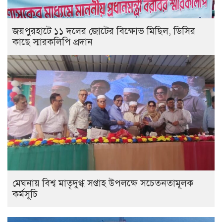
জয়পুরহাটে ১১ দলের জোটের বিক্ষোভ মিছিল, ডিসির
কাছে স্মারকলিপি প্রদান
মেঘনায় বিশ্ব মাতৃদুগ্ধ সপ্তাহ উপলক্ষে সচেতনতামূলক
কর্মসূচি