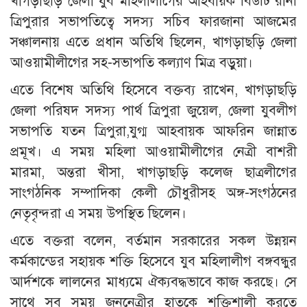
খাগড়াছড়ি জেলা যুব মহিলালীগের আহবায়ক বিউটি রানী
ত্রিপুরার সভাপতিত্বে সদস্য সচিব ফারজানা আজমের
সঞ্চালনায় এতে প্রধান অতিথি ছিলেন, খাগড়াছড়ি জেলা
আওয়ামীলীগের সহ-সভাপতি কল্যাণ মিত্র বড়ুয়া।
এতে বিশেষ অতিথি হিসেবে বক্তব্য রাখেন, খাগড়াছড়ি
জেলা পরিষদ সদস্য পার্থ ত্রিপুরা জুয়েল, জেলা যুবলীগ
সভাপতি যতন ত্রিপুরা,যুগ্ম আহবায়ক আফরিন জান্নাত
প্রমূখ। এ সময় মহিলা আওয়ামীলীগের নেত্রী বাশরী
মারমা, অন্তরা খীসা, খাগড়াছড়ি কলেজ ছাত্রলীগের
সাংগঠনিক সম্পাদিকা কেলী চৌধুরীসহ অঙ্গ-সংগঠনের
নেতৃবৃন্দরা এ সময় উপস্থিত ছিলেন।
এতে বক্তরা বলেন, বর্তমান সরকারের সকল উন্নয়ন
কর্মকান্ডের সহায়ক শক্তি হিসেবে যুব মহিলালীগ বঙ্গবন্ধুর
আর্দশকে লালনের মাধ্যমে ঐক্যবদ্ধভাবে কাজ করছে। সে
সাথে সব সময় জননেত্রীর হাতকে শক্তিশালী করতে