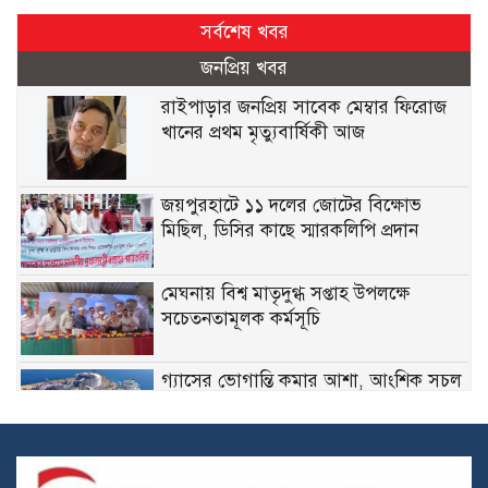
সর্বশেষ খবর
জনপ্রিয় খবর
রাইপাড়ার জনপ্রিয় সাবেক মেম্বার ফিরোজ
খানের প্রথম মৃত্যুবার্ষিকী আজ
জয়পুরহাটে ১১ দলের জোটের বিক্ষোভ
মিছিল, ডিসির কাছে স্মারকলিপি প্রদান
মেঘনায় বিশ্ব মাতৃদুগ্ধ সপ্তাহ উপলক্ষে
সচেতনতামূলক কর্মসূচি
গ্যাসের ভোগান্তি কমার আশা, আংশিক সচল
মহেশখালীর এলএনজি টার্মিনাল
হাসিনাকে সুযোগ দিয়ে কী অর্জন করতে চায়