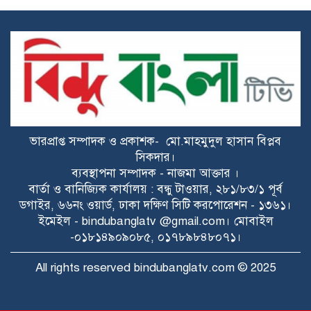
উখিয়ায় ১৫০ হেক্টর বাগান পরিদর্শন, চারা
রোপণ করলেন পরিবেশ প্রতিমন্ত্রী
ত্রিশালে ২৫০ গ্রাম গাঁজাসহ মাদক ব্যবসায়ী
গ্রেপ্তার
ভারপ্রাপ্ত সম্পাদক ও প্রকাশক- মো.মাহমুদুল হাসান বিপ্লব
লালমোহনে হত্যা মামলায় যাবজ্জীবন
সিকদার।
সাজাপ্রাপ্ত পলাতক আসামি গ্রেপ্তার
ব্যবস্থাপনা সম্পাদক - নাজমা আক্তার ।
বার্তা ও বানিজ্যিক কার্যালয় : বন্ধু টাওয়ার, ২৮১/৮৩/১ পূর্ব
চরফ্যাশনে মেঘনা নদী থেকে অজ্ঞাত নারীর
ডগাইর, ৬৬নং ওয়ার্ড, ঢাকা দক্ষিণ সিটি করপোরেশন - ১৩৬১।
অর্ধগলিত মরদেহ উদ্ধার
ইমেইল - bindubanglatv @gmail.com। মোবাইল
-০১৮১৪৯০৯০৮৫, ০১৭৮৯৮৪৮০৭১।
বাকেরগঞ্জে পরিচ্ছন্নতা অভিযানে প্রশংসিত
All rights reserved bindubanglatv.com © 2025
বিএনপি নেতা ওবায়দুল ইসলাম মাহি