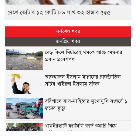
দেশে ভোটার ১২ কোটি ৮৬ লাখ ৩২ হাজার ৫৫৫
সর্বশেষ খবর
জনপ্রিয় খবর
দেড় কিলোমিটারেই থমকে আছে মেঘনার
প্রধান প্রবেশপথ
আজহারুল ইসলাম মান্নানের রাজনৈতিক
সচিব খাইরুল ইসলাম সজিব
বরিশালে বাস-মাহিন্দ্রার মুখোমুখি সংঘর্ষে ১
জনের মৃত্যু
ধামইরহাটে ফ্যামিলি কার্ড শুমারি নিয়ে
অনিয়মের অভিযোগ