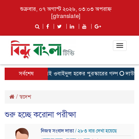
শুক্রবার, ০৭ অগাস্ট ২০২৬, ০৩:০৩ অপরাহ্ন
[gtranslate]
Toggle
navigat
ীকৃতি: মেঘনা থানার এসআই ওবাইদুল হকের পুরস্কারের গল্প
সর্বশেষ
দাউদকান্
/
স্বদেশ
শুরু হচ্ছে করোনা পরীক্ষা
নিজস্ব সংবাদ দাতা
/ ২৮৩ বার দেখা হয়েছে