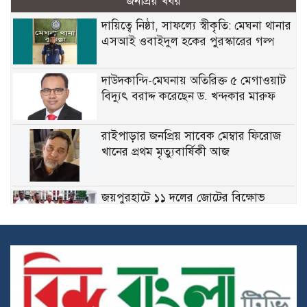
জনপ্রিয় খবর
দায়িত্বে নিষ্ঠা, সাফল্যে স্বীকৃতি: মেঘনা থানার
এসআই ওবাইদুল হকের পুরস্কারের গল্প
দাউদকান্দি-মেঘনায় অতিরিক্ত ৫ মেগাওয়াট
বিদ্যুৎ বরাদ্দ করেছেন ড. খন্দকার মারুফ
রাইপাড়ার জনপ্রিয় সাবেক মেম্বার ফিরোজ
খানের প্রথম মৃত্যুবার্ষিকী আজ
জয়পুরহাটে ১১ দলের জোটের বিক্ষোভ
মিছিল, ডিসির কাছে স্মারকলিপি প্রদান
মেঘনায় বিশ্ব মাতৃদুগ্ধ সপ্তাহ উপলক্ষে
সচেতনতামূলক কর্মসূচি