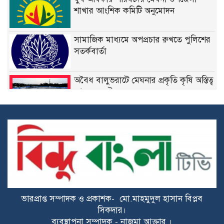
শাখার আংশিক কমিটি অনুমোদন
সামাজিক মাধ্যমে অপপ্রচার রুখতে পুলিশের
সতর্কবার্তা
অবৈধ বালুভরাটে মেঘনার প্রকৃতি কৃষি অস্তিত্ব
আজ সংকটে
দায়িত্বে নিষ্ঠা, সাফল্যে স্বীকৃতি: মেঘনা থানার
এসআই ওবাইদুল হকের পুরস্কারের গল্প
দাউদকান্দি-মেঘনায় অতিরিক্ত ৫ মেগাওয়াট
বিদ্যুৎ বরাদ্দ করেছেন ড. খন্দকার মারুফ
ভারপ্রাপ্ত সম্পাদক ও প্রকাশক- মো.মাহমুদুল হাসান বিপ্লব
রাইপাড়ার জনপ্রিয় সাবেক মেম্বার ফিরোজ
সিকদার।
খানের প্রথম মৃত্যুবার্ষিকী আজ
ব্যবস্থাপনা সম্পাদক - নাজমা আক্তার ।