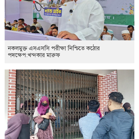
নকলমুক্ত এসএসসি পরীক্ষা নিশ্চিতে কঠোর
পদক্ষেপ:খন্দকার মারুফ