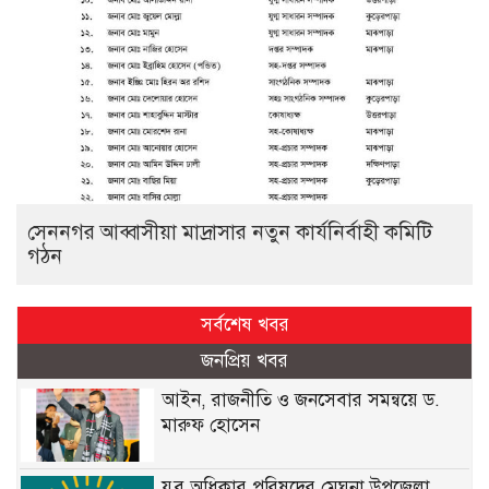
সেননগর আব্বাসীয়া মাদ্রাসার নতুন কার্যনির্বাহী কমিটি
গঠন
সর্বশেষ খবর
জনপ্রিয় খবর
আইন, রাজনীতি ও জনসেবার সমন্বয়ে ড.
মারুফ হোসেন
যুব অধিকার পরিষদের মেঘনা উপজেলা