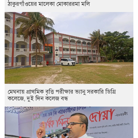
ঠাকুরগাঁওয়ের মালেকা মোকাররমা মলি
মেঘনায় প্রাথমিক বৃত্তি পরীক্ষার ভ্যানু সরকারি ডিগ্রি
কলেজে, দুই দিন কলেজ বন্ধ