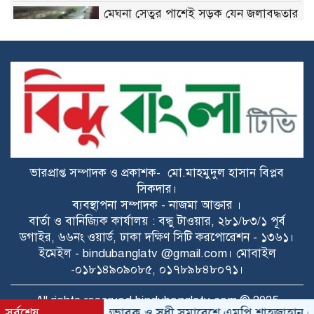
মেঘনা সেতুর পাশেই সড়ক যেন জলাবদ্ধতার
ফাঁদ
রাজশাহীতে মধুপুরের মিষ্টি আনারস
প্রথমবার এএফসি চ্যালেঞ্জ লিগে পুলিশ
ফুটবল দল
ভারপ্রাপ্ত সম্পাদক ও প্রকাশক- মো.মাহমুদুল হাসান বিপ্লব
মেঘনায় নিষিদ্ধ আওয়ামী লীগ নেতা গ্রেপ্তার
সিকদার।
ব্যবস্থাপনা সম্পাদক - নাজমা আক্তার ।
বার্তা ও বানিজ্যিক কার্যালয় : বন্ধু টাওয়ার, ২৮১/৮৩/১ পূর্ব
ডগাইর, ৬৬নং ওয়ার্ড, ঢাকা দক্ষিণ সিটি করপোরেশন - ১৩৬১।
ডেমরা-ডিএনডিতে বহুতল ভবনের ছড়াছড়ি,
ইমেইল - bindubanglatv @gmail.com। মোবাইল
মানছে না বিধি
-০১৮১৪৯০৯০৮৫, ০১৭৮৯৮৪৮০৭১।
খালেদা জিয়ার ত্যাগ-সংগ্রামের ইতিহাস
All rights reserved bindubanglatv.com © 2025
্তাব
সর্বশেষ
উখিয়ায় অভিভাবক ও সুধী সমাবেশে এমপি শাহজাহান চৌধ
প্রজন্মকে প্রেরণা জোগাবে: আসিফ আকবর