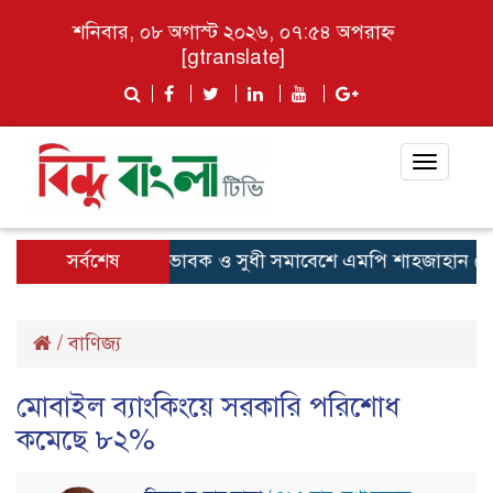
শনিবার, ০৮ অগাস্ট ২০২৬, ০৭:৫৪ অপরাহ্ন
[gtranslate]
Toggle
navigat
তাব
উখিয়ায় অভিভাবক ও সুধী সমাবেশে এমপি শাহজাহান চৌধু
সর্বশেষ
/
বাণিজ্য
মোবাইল ব্যাংকিংয়ে সরকারি পরিশোধ
কমেছে ৮২%