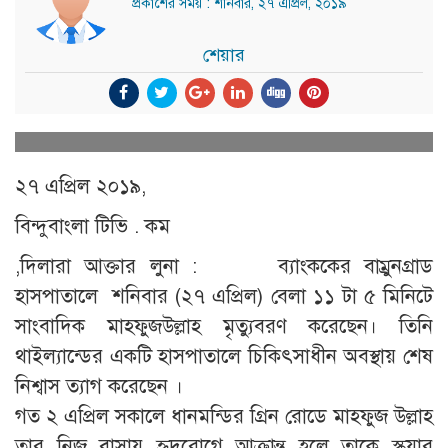
প্রকাশের সময় : শনিবার, ২৭ এপ্রিল, ২০১৯
শেয়ার
২৭ এপ্রিল ২০১৯,
বিন্দুবাংলা টিভি . কম
,দিলারা আক্তার লুনা : ব্যাংককের বাম্রুনগ্রাড
হাসপাতালে শনিবার (২৭ এপ্রিল) বেলা ১১ টা ৫ মিনিটে
সাংবাদিক মাহফুজউল্লাহ মৃত্যুবরণ করেছেন। তিনি
থাইল্যান্ডের একটি হাসপাতালে চিকিৎসাধীন অবস্থায় শেষ
নিশ্বাস ত্যাগ করেছেন ।
গত ২ এপ্রিল সকালে ধানমন্ডির গ্রিন রোডে মাহফুজ উল্লাহ
তার নিজ বাসায় হৃদরোগে আক্রান্ত হলে তাকে স্কয়ার