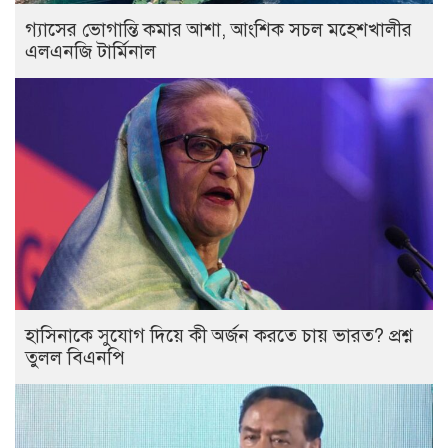
গ্যাসের ভোগান্তি কমার আশা, আংশিক সচল মহেশখালীর
এলএনজি টার্মিনাল
হাসিনাকে সুযোগ দিয়ে কী অর্জন করতে চায় ভারত? প্রশ্ন
তুলল বিএনপি