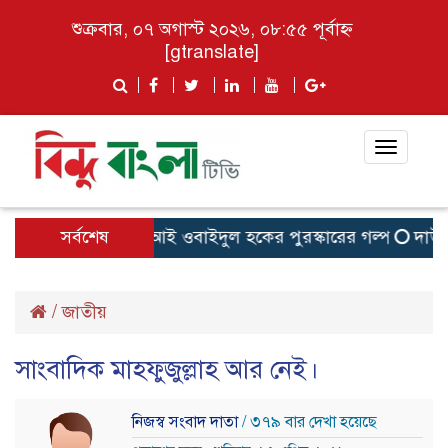
শুক্রবার, ০৭ অগাস্ট ২০২৬, ০৮:৫৫ পূর্বাহ্ন
[gtranslate]
Toggle
navigat
ীকৃতি: মেঘনা থানার এসআই ওবাইদুল হকের পুরস্কারের গল্প
সর্বশেষ
দাউদকান্
/
জাতীয়
সাংবাদিক মাহফুজুল্লাহ আর নেই।
নিজস্ব সংবাদ দাতা
/ ৩৭৯ বার দেখা হয়েছে