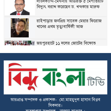
দাউদকান্দি-মেঘনায় অতিরিক্ত ৫ মেগাওয়াট
বিদ্যুৎ বরাদ্দ করেছেন ড. খন্দকার মারুফ
রাইপাড়ার জনপ্রিয় সাবেক মেম্বার ফিরোজ
খানের প্রথম মৃত্যুবার্ষিকী আজ
জয়পুরহাটে ১১ দলের জোটের বিক্ষোভ
মিছিল, ডিসির কাছে স্মারকলিপি প্রদান
মেঘনায় বিশ্ব মাতৃদুগ্ধ সপ্তাহ উপলক্ষে
সচেতনতামূলক কর্মসূচি
গ্যাসের ভোগান্তি কমার আশা, আংশিক সচল
মহেশখালীর এলএনজি টার্মিনাল
ভারপ্রাপ্ত সম্পাদক ও প্রকাশক- মো.মাহমুদুল হাসান বিপ্লব
হাসিনাকে সুযোগ দিয়ে কী অর্জন করতে চায়
সিকদার।
ভারত? প্রশ্ন তুলল বিএনপি