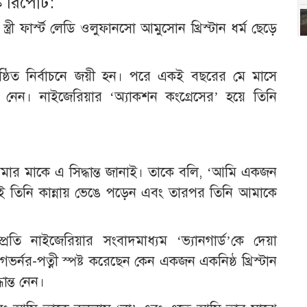
 রিপোর্ট:
্রী ফার্স্ট লেডি ওলুফানসো আমুসোন খ্রিস্টান ধর্ম ছেড়ে
্ঠিত নির্বাচনে জয়ী হন। পরে একই বছরের মে মাসে
পথ নেন। নাইজেরিয়ার ‘অ্যাকশন কংগ্রেসের’ হয়ে তিনি
মার মাকে এ সিদ্ধান্ত জানাই। তাকে বলি, ‘আমি একজন
েই তিনি কান্নায় ভেঙে পড়েন এবং তারপর তিনি আমাকে
ম্প্রতি নাইজেরিয়ার সংবাদমাধ্যম ‘ভ্যানগার্ড’কে দেয়া
গভর্নর-পত্নী স্পষ্ট করেছেন কেন একজন একনিষ্ঠ খ্রিস্টান
ন্ত নেন।