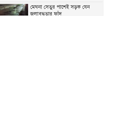
মেঘনা সেতুর পাশেই সড়ক যেন
জলাবদ্ধতার ফাঁদ
রাজশাহীতে মধুপুরের মিষ্টি আনারস
প্রথমবার এএফসি চ্যালেঞ্জ লিগে
পুলিশ ফুটবল দল
মেঘনায় নিষিদ্ধ আওয়ামী লীগ নেতা
গ্রেপ্তার
ডেমরা-ডিএনডিতে বহুতল ভবনের
ছড়াছড়ি, মানছে না বিধি
খালেদা জিয়ার ত্যাগ-সংগ্রামের
ইতিহাস প্রজন্মকে প্রেরণা জোগাবে:
আসিফ আকবর