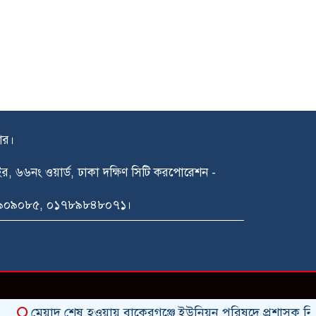
দার।
গাইর, ৬৬নং ওয়ার্ড, ঢাকা দক্ষিণ সিটি করপোরেশন -
১৪৯০৯০৮৫, ০১৭৮৯৮৪৮০৭১।
মেয়াদ শেষ হওয়ায় বাকেরগঞ্জে ইউনিয়ন পরিষদে প্রশাসক নিয়োগের 