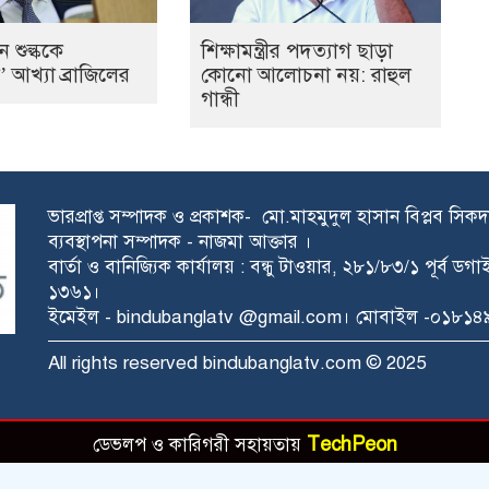
ন শুল্ককে
শিক্ষামন্ত্রীর পদত্যাগ ছাড়া
 আখ্যা ব্রাজিলের
কোনো আলোচনা নয়: রাহুল
গান্ধী
ভারপ্রাপ্ত সম্পাদক ও প্রকাশক- মো.মাহমুদুল হাসান বিপ্লব সিক
ব্যবস্থাপনা সম্পাদক - নাজমা আক্তার ।
বার্তা ও বানিজ্যিক কার্যালয় : বন্ধু টাওয়ার, ২৮১/৮৩/১ পূর্ব ড
১৩৬১।
ইমেইল - bindubanglatv @gmail.com। মোবাইল -০১৮
All rights reserved bindubanglatv.com © 2025
TechPeon
ডেভলপ ও কারিগরী সহায়তায়