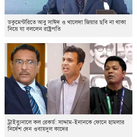
ডকুমেন্টরিতে আবু সাঈদ ও খালেদা জিয়ার ছবি না থাকা
নিয়ে যা বললেন রাষ্ট্রপতি
ট্রাইব্যুনালে কল রেকর্ড: সাদ্দাম-ইনানকে ফোনে হামলার
নির্দেশ দেন ওবায়দুল কাদের