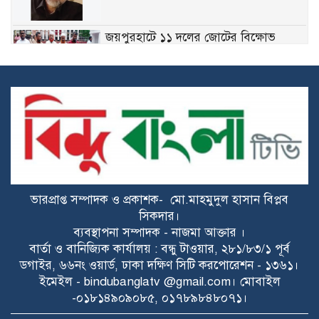
জয়পুরহাটে ১১ দলের জোটের বিক্ষোভ
মিছিল, ডিসির কাছে স্মারকলিপি প্রদান
মেঘনায় বিশ্ব মাতৃদুগ্ধ সপ্তাহ উপলক্ষে
সচেতনতামূলক কর্মসূচি
গ্যাসের ভোগান্তি কমার আশা, আংশিক সচল
মহেশখালীর এলএনজি টার্মিনাল
ভারপ্রাপ্ত সম্পাদক ও প্রকাশক- মো.মাহমুদুল হাসান বিপ্লব
হাসিনাকে সুযোগ দিয়ে কী অর্জন করতে চায়
সিকদার।
ভারত? প্রশ্ন তুলল বিএনপি
ব্যবস্থাপনা সম্পাদক - নাজমা আক্তার ।
বার্তা ও বানিজ্যিক কার্যালয় : বন্ধু টাওয়ার, ২৮১/৮৩/১ পূর্ব
ডগাইর, ৬৬নং ওয়ার্ড, ঢাকা দক্ষিণ সিটি করপোরেশন - ১৩৬১।
ডকুমেন্টরিতে আবু সাঈদ ও খালেদা জিয়ার
ইমেইল - bindubanglatv @gmail.com। মোবাইল
ছবি না থাকা নিয়ে যা বললেন রাষ্ট্রপতি
-০১৮১৪৯০৯০৮৫, ০১৭৮৯৮৪৮০৭১।