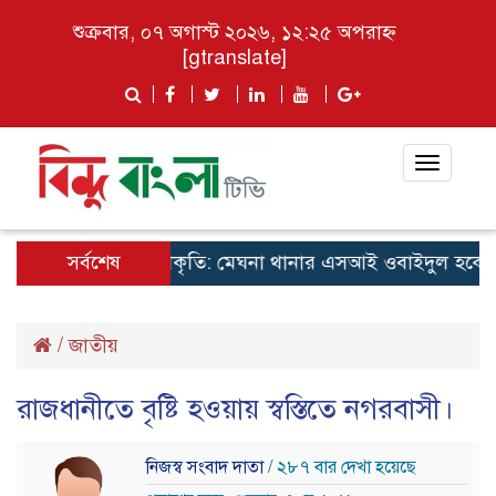
শুক্রবার, ০৭ অগাস্ট ২০২৬, ১২:২৫ অপরাহ্ন
[gtranslate]
Toggle
navigat
্বে নিষ্ঠা, সাফল্যে স্বীকৃতি: মেঘনা থানার এসআই ওবাইদুল হকের পুরস
সর্বশেষ
/
জাতীয়
রাজধানীতে বৃষ্টি হওয়ায় স্বস্তিতে নগরবাসী।
নিজস্ব সংবাদ দাতা
/ ২৮৭ বার দেখা হয়েছে