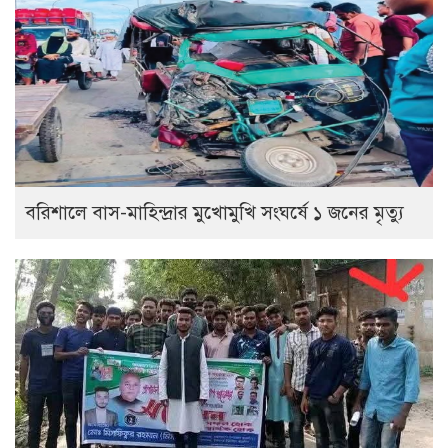
বরিশালে বাস-মাহিন্দ্রার মুখোমুখি সংঘর্ষে ১ জনের মৃত্যু