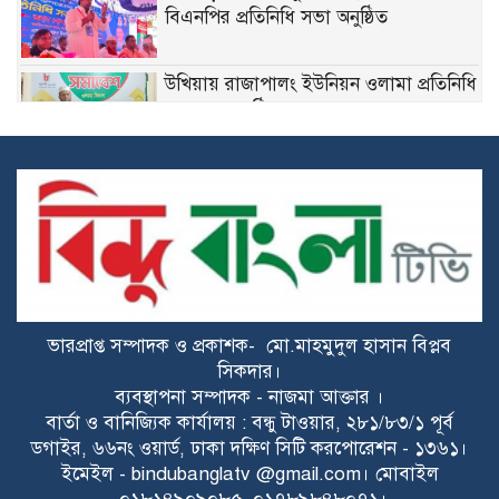
বিএনপির প্রতিনিধি সভা অনুষ্ঠিত
উখিয়ায় রাজাপালং ইউনিয়ন ওলামা প্রতিনিধি
সমাবেশ অনুষ্ঠিত
কোন্দলে জর্জরিত নোবিপ্রবি ছাত্রদল, এবার
বহিষ্কার দুই নেতা
পাঁচবিবিতে মেয়র প্রার্থী জাহিদুর রহমান
অশ্রুর গণসংযোগ
ভারপ্রাপ্ত সম্পাদক ও প্রকাশক- মো.মাহমুদুল হাসান বিপ্লব
বাকেরগঞ্জে নিষিদ্ধ জালের বিরুদ্ধে অভিযান,
সিকদার।
দুই ব্যবসায়ীকে ১ লাখ টাকা জরিমানা
ব্যবস্থাপনা সম্পাদক - নাজমা আক্তার ।
বার্তা ও বানিজ্যিক কার্যালয় : বন্ধু টাওয়ার, ২৮১/৮৩/১ পূর্ব
রাজশাহীতে পৃথক মাদকবিরোধী অভিযানে
ডগাইর, ৬৬নং ওয়ার্ড, ঢাকা দক্ষিণ সিটি করপোরেশন - ১৩৬১।
নারীসহ ১৩ জন গ্রেপ্তার
ইমেইল - bindubanglatv @gmail.com। মোবাইল