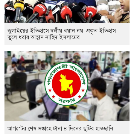
জুলাইয়ের ইতিহাসে দলীয় বয়ান নয়, প্রকৃত ইতিহাস
তুলে ধরার আহ্বান নাহিদ ইসলামের
আগস্টের শেষ সপ্তাহে টানা ৪ দিনের ছুটির হাতছানি