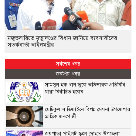
মজুতদারিতে মৃত্যুদণ্ডের বিধান জানিয়ে ব্যবসায়ীদের
সতর্কবার্তা আইনমন্ত্রীর
সর্বশেষ খবর
জনপ্রিয় খবর
সামসুল হক খান স্কুলে অভিভাবক প্রতিনিধি
যারা নির্বাচিত হলেন
মেটিকুলাস ডিজাইনে বিপন্ন মেঘনা উপজেলার
প্রান্তিক জনগোষ্ঠী
জয়পাড়া পাইলট স্কুলে দোহার উপজেলা