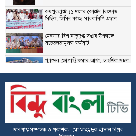
জয়পুরহাটে ১১ দলের জোটের বিক্ষোভ
মিছিল, ডিসির কাছে স্মারকলিপি প্রদান
মেঘনায় বিশ্ব মাতৃদুগ্ধ সপ্তাহ উপলক্ষে
সচেতনতামূলক কর্মসূচি
গ্যাসের ভোগান্তি কমার আশা, আংশিক সচল
মহেশখালীর এলএনজি টার্মিনাল
হাসিনাকে সুযোগ দিয়ে কী অর্জন করতে চায়
ভারত? প্রশ্ন তুলল বিএনপি
ডকুমেন্টরিতে আবু সাঈদ ও খালেদা জিয়ার
ছবি না থাকা নিয়ে যা বললেন রাষ্ট্রপতি
ভারপ্রাপ্ত সম্পাদক ও প্রকাশক- মো.মাহমুদুল হাসান বিপ্লব
ট্রাইব্যুনালে কল রেকর্ড: সাদ্দাম-ইনানকে