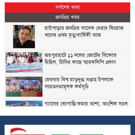
সর্বশেষ খবর
জনপ্রিয় খবর
রাইপাড়ার জনপ্রিয় সাবেক মেম্বার ফিরোজ
খানের প্রথম মৃত্যুবার্ষিকী আজ
জয়পুরহাটে ১১ দলের জোটের বিক্ষোভ
মিছিল, ডিসির কাছে স্মারকলিপি প্রদান
মেঘনায় বিশ্ব মাতৃদুগ্ধ সপ্তাহ উপলক্ষে
সচেতনতামূলক কর্মসূচি
গ্যাসের ভোগান্তি কমার আশা, আংশিক সচল
মহেশখালীর এলএনজি টার্মিনাল
হাসিনাকে সুযোগ দিয়ে কী অর্জন করতে চায়