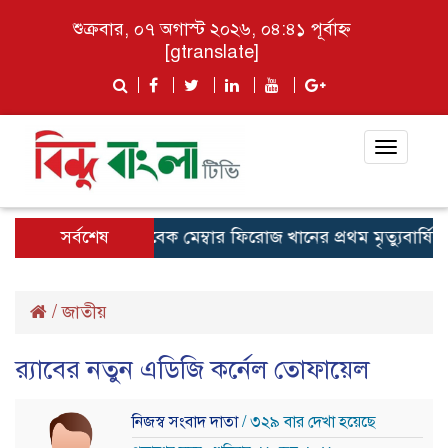
শুক্রবার, ০৭ অগাস্ট ২০২৬, ০৪:৪১ পূর্বাহ্ন
[gtranslate]
Toggle
navigat
ইপাড়ার জনপ্রিয় সাবেক মেম্বার ফিরোজ খানের প্রথম মৃত্যুবার্ষিকী 
সর্বশেষ
/
জাতীয়
র‌্যাবের নতুন এডিজি কর্নেল তোফায়েল
নিজস্ব সংবাদ দাতা
/ ৩২৯ বার দেখা হয়েছে