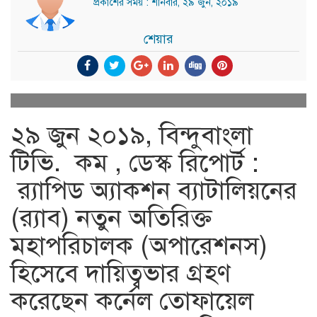
প্রকাশের সময় : শনিবার, ২৯ জুন, ২০১৯
শেয়ার
২৯ জুন ২০১৯, বিন্দুবাংলা
টিভি. কম , ডেস্ক রিপোর্ট :
র‍্যাপিড অ্যাকশন ব্যাটালিয়নের
(র‌্যাব) নতুন অতিরিক্ত
মহাপরিচালক (অপারেশনস)
হিসেবে দায়িত্বভার গ্রহণ
করেছেন কর্নেল তোফায়েল