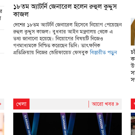
১৮তম অ্যাটর্নি জেনারেল হলেন রুহুল কুদ্দুস
ার
কাজল
া
দেশের ১৮তম অ্যাটর্নি জেনারেল হিসেবে নিয়োগ পেয়েছেন
রুহুল কুদ্দুস কাজল। বুধবার আইন মন্ত্রণালয় থেকে এ
তথ্য জানানো হয়েছে। নিয়োগের বিষয়টি নিজেও
গণমাধ্যমকে নিশ্চিত করেছেন তিনি। তাৎক্ষণিক
চ
প্রতিক্রিয়ায় নিজের ভেরিফায়েড ফেসবুক
বিস্তারীত পড়ুন
ক
উ
স
স
খেলা
আরো খবর