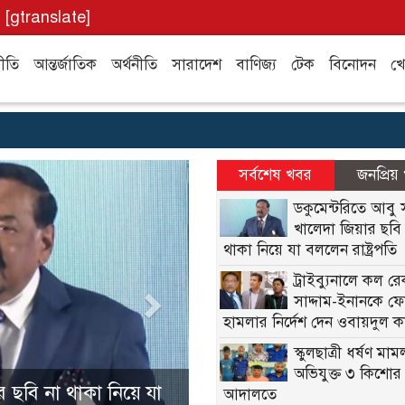
[gtranslate]
ীতি
আন্তর্জাতিক
অর্থনীতি
সারাদেশ
বাণিজ্য
টেক
বিনোদন
খে
Next
সর্বশেষ খবর
জনপ্রিয়
ডকুমেন্টরিতে আবু
খালেদা জিয়ার ছবি
থাকা নিয়ে যা বললেন রাষ্ট্রপতি
ট্রাইব্যুনালে কল রেক
সাদ্দাম-ইনানকে ফ
হামলার নির্দেশ দেন ওবায়দুল ক
স্কুলছাত্রী ধর্ষণ মাম
অভিযুক্ত ৩ কিশোর
 ফোনে হামলার নির্দেশ
আদালতে