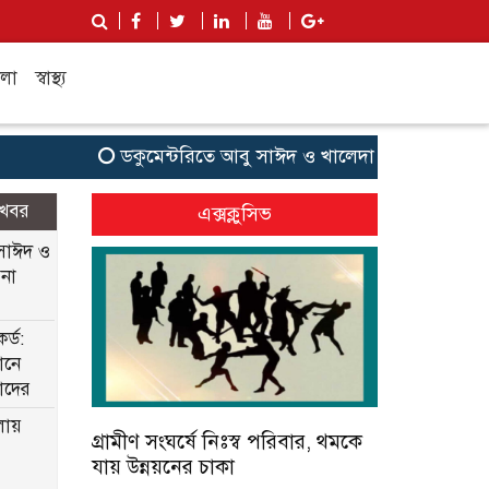
লা
স্বাস্থ্য
ডকুমেন্টরিতে আবু সাঈদ ও খালেদা জিয়ার ছবি না থাকা নিয়ে যা 
 খবর
এক্সক্লুসিভ
 সাঈদ ও
 না
র্ড:
োনে
াদের
লায়
গ্রামীণ সংঘর্ষে নিঃস্ব পরিবার, থমকে
যায় উন্নয়নের চাকা