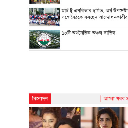
মার্চ টু এনবিআর স্থগিত, অর্থ উপদেষ্ট
সঙ্গে বৈঠকে বসছেন আন্দোলনকারীর
১০টি অর্থনৈতিক অঞ্চল বাতিল
বিনোদন
আরো খবর