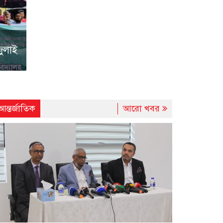
-২০২৬
সভা
জুলাই
র
আন্তর্জাতিক
আরো খবর