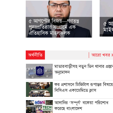
৫ আগস্টের বিজয়—গণতন্ত্র
৫ আগ
পুনঃপ্রতিষ্ঠার সংগ্রামে এক
মা
ঐতিহাসিক মাইলফলক
অর্থনীতি
আরো খবর
মাতারবাড়ীসহ নতুন তিন থানার প্রস্তা
অনুমোদন
কর প্রশাসনে ডিজিটাল রূপান্তর বিষয়ে
বিসিএস একাডেমিতে ক্লাস
আদানির ‘সম্পূর্ণ’ বকেয়া পরিশোধ
করেছে বাংলাদেশ