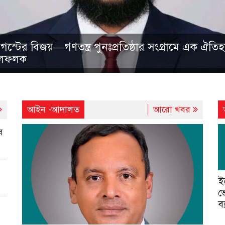
স্টের বিজয়—গণতন্ত্র পুনঃপ্রতিষ্ঠার সংগ্রামে এক ঐতি
ইলফলক
আইন -আদালত
আরো খবর
ব
ই
ভ
ব্