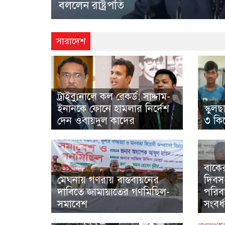
দেন ওবায়দুল কাদের
সারাদেশ
ট্রাইব্যুনালে কল রেকর্ড: সাদ্দাম-
ইনানকে ফোনে হামলার নির্দেশ
স্কুলছ
দেন ওবায়দুল কাদের
৩ ক
বাকের
মেঘনায় গণরায় বাস্তবায়নের
দিবস
দাবিতে জামায়াতের গণমিছিল-
পরিব
সমাবেশ
সংবর