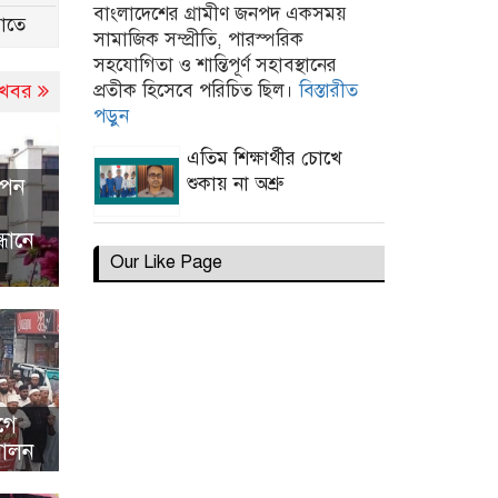
বাংলাদেশের গ্রামীণ জনপদ একসময়
াতে
সামাজিক সম্প্রীতি, পারস্পরিক
সহযোগিতা ও শান্তিপূর্ণ সহাবস্থানের
প্রতীক হিসেবে পরিচিত ছিল।
বিস্তারীত
খবর
পড়ুন
ণতন্ত্র
এতিম শিক্ষার্থীর চোখে
রামে এক
শুকায় না অশ্রু
োপন
ণতন্ত্র
্ধানে
রামে এক
Our Like Page
ণতন্ত্র
রামে এক
গে
পালন