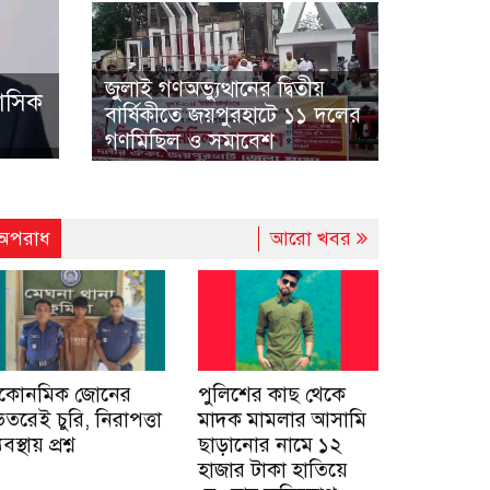
জুলাই গণঅভ্যুত্থানের দ্বিতীয়
হাসিক
বার্ষিকীতে জয়পুরহাটে ১১ দলের
গণমিছিল ও সমাবেশ
অপরাধ
আরো খবর
কোনমিক জোনের
পুলিশের কাছ থেকে
েতরেই চুরি, নিরাপত্তা
মাদক মামলার আসামি
যবস্থায় প্রশ্ন
ছাড়ানোর নামে ১২
হাজার টাকা হাতিয়ে