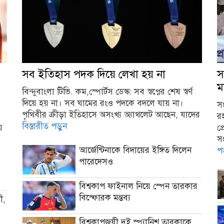
সব ইতিহাস পদক দিয়ে লেখা হয় না
স
ম
বিন্দুবাংলা টিভি. কম,স্পোর্টস ডেস্ক: সব স্বপ্নের শেষ স্বর্ণ
দিয়ে হয় না। সব ঘামের রংও পদকে বদলে যায় না।
সং
পৃথিবীর ক্রীড়া ইতিহাসে অসংখ্য অ্যাথলেট আছেন, যাদের
র
বিস্তারীত পড়ুন
য়
প্
স
আর্জেন্টিনাকে বিদায়ের ইঙ্গিত দিলেন
প
পারেদেসও
বিশ্বকাপ ফাইনাল নিয়ে স্পেন তারকার
বিস্ফোরক মন্তব্য
ী,
বিশ্বকাপজয়ী দুই স্প্যানিশ তারকাকে