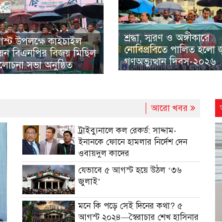
গণঅভ্যুত্থান দিবস
উপলক্ষে শহিদ পরিবার ও জুলাই
যোদ্ধাদের সংবর্ধনা, আলোচনা 
শ্রদ্ধা, স্মরণ ও অঙ্গীকারে
স্ট উপলক্ষে কাইচাইল
নোবিপ্রবিতে পালিত হলো 
উখিয়ায় জামায়াতে
য়ন বিএনপির বিজয় মিছিল
গণঅভ্যুত্থান দিবস-২০২৬
উদ্যোগে জুলাই
োচনা সভা অনুষ্ঠিত
গণঅভ্যুত্থান দিবস পালন
আরো খবর
ট্রাইব্যুনালে কল রেকর্ড: সাদ্দাম-
ইনানকে ফোনে হামলার নির্দেশ দেন
ওবায়দুল কাদের
যেভাবে ৫ আগস্ট হয়ে উঠল ‘৩৬
জুলাই’
মনে কি পড়ে সেই দিনের কথা? ৫
আগস্ট ২০২৪—স্বৈরাচার শেখ হাসিনার