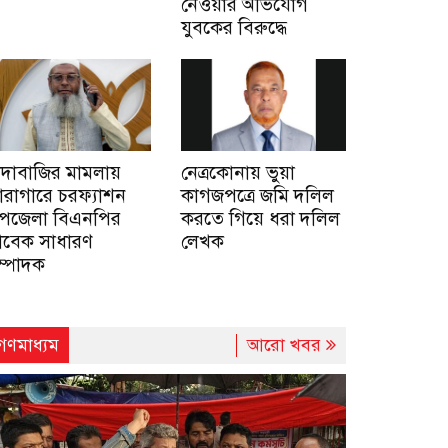
নেওয়ার অভিযোগ
যুবকের বিরুদ্ধে
াঁদাবাজির মামলায়
নেত্রকোনায় ভুয়া
ারাগারে চরফ্যাশন
কাগজপত্রে জমি দলিল
পজেলা বিএনপির
করতে গিয়ে ধরা দলিল
াবেক সাধারণ
লেখক
ম্পাদক
গণমাধ্যম
আরো খবর