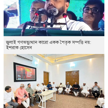
জুলাই গণঅভ্যুত্থান কারো একক পৈতৃক সম্পত্তি নয়:
ইশরাক হোসেন