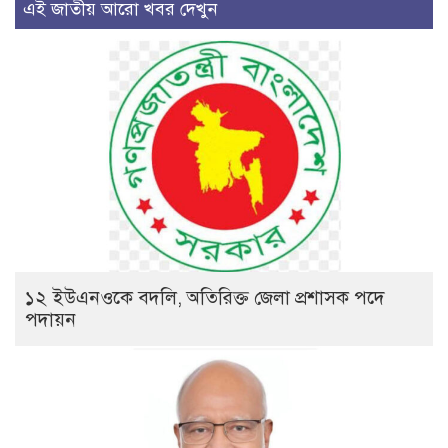
এই জাতীয় আরো খবর দেখুন
১২ ইউএনওকে বদলি, অতিরিক্ত জেলা প্রশাসক পদে
পদায়ন