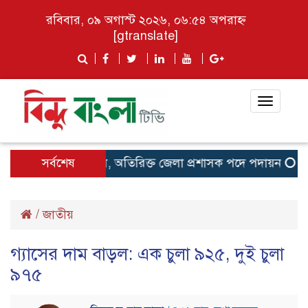
রবিবার, ০৯ অগাস্ট ২০২৬, ০৬:৫৪ অপরাহ্ন
[gtranslate]
Toggle
navigat
২ ইউএনওকে বদলি, অতিরিক্ত জেলা প্রশাসক পদে পদায়ন
সর্বশেষ
রাষ্ট
/
জাতীয়
গ্যাসের দাম বাড়ল: এক চুলা ৯২৫, দুই চুলা
৯৭৫