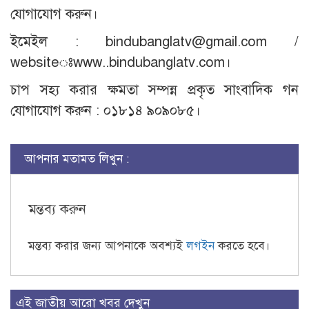
যোগাযোগ করুন।
ইমেইল : bindubanglatv@gmail.com /
websiteঃwww..bindubanglatv.com।
চাপ সহ্য করার ক্ষমতা সম্পন্ন প্রকৃত সাংবাদিক গন
যোগাযোগ করুন : ০১৮১৪ ৯০৯০৮৫।
আপনার মতামত লিখুন :
মন্তব্য করুন
মন্তব্য করার জন্য আপনাকে অবশ্যই
লগইন
করতে হবে।
এই জাতীয় আরো খবর দেখুন