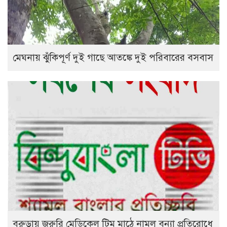
মেঘনায় ঝুঁকিপূর্ণ দুই গাছে আতঙ্কে দুই পরিবারের বসবাস
বরুড়ায় জরুরি মেডিকেল টিম মাঠে নামল বন্যা প্রতিরোধে