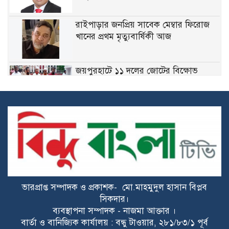
রাইপাড়ার জনপ্রিয় সাবেক মেম্বার ফিরোজ
খানের প্রথম মৃত্যুবার্ষিকী আজ
জয়পুরহাটে ১১ দলের জোটের বিক্ষোভ
মিছিল, ডিসির কাছে স্মারকলিপি প্রদান
মেঘনায় বিশ্ব মাতৃদুগ্ধ সপ্তাহ উপলক্ষে
সচেতনতামূলক কর্মসূচি
গ্যাসের ভোগান্তি কমার আশা, আংশিক সচল
মহেশখালীর এলএনজি টার্মিনাল
ভারপ্রাপ্ত সম্পাদক ও প্রকাশক- মো.মাহমুদুল হাসান বিপ্লব
হাসিনাকে সুযোগ দিয়ে কী অর্জন করতে চায়
সিকদার।
ভারত? প্রশ্ন তুলল বিএনপি
ব্যবস্থাপনা সম্পাদক - নাজমা আক্তার ।
বার্তা ও বানিজ্যিক কার্যালয় : বন্ধু টাওয়ার, ২৮১/৮৩/১ পূর্ব