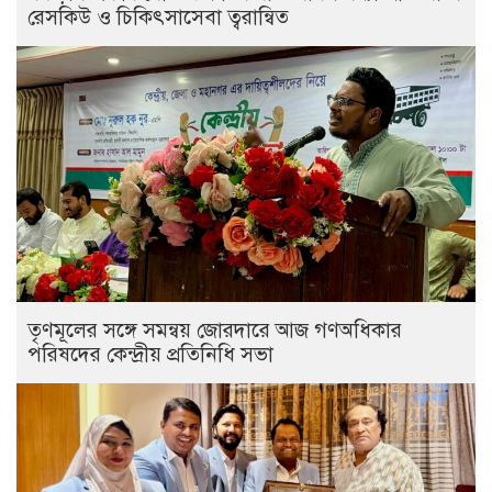
রেসকিউ ও চিকিৎসাসেবা ত্বরান্বিত
তৃণমূলের সঙ্গে সমন্বয় জোরদারে আজ গণঅধিকার
পরিষদের কেন্দ্রীয় প্রতিনিধি সভা