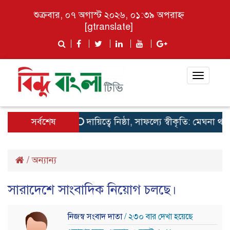
শুক্রবার, ০৭ অগাস্ট ২০২৬, ০১:৩৯ অপরাহ্ন
[gtranslate]
Toggle
navigat
সর্বশেষ
দায়িত্বে নিষ্ঠা, সাফল্যে স্বীকৃতি: মেঘনা থা
/
অন্যান্য
সারাদেশে সাংবাদিক নিয়োগ চলছে।
নিজস্ব সংবাদ দাতা
/ ২৩০ বার দেখা হয়েছে