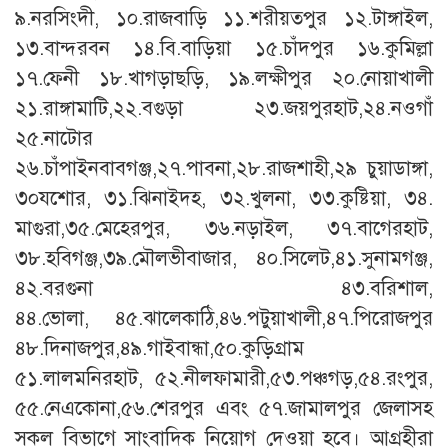
৯.নরসিংদী, ১০.রাজবাড়ি ১১.শরীয়তপুর ১২.টাঙ্গাইল,
১৩.বান্দরবন ১৪.বি.বাড়িয়া ১৫.চাঁদপুর ১৬.কুমিল্লা
১৭.ফেনী ১৮.খাগড়াছড়ি, ১৯.লক্ষীপুর ২০.নোয়াখালী
২১.রাঙ্গামাটি,২২.বগুড়া ২৩.জয়পুরহাট,২৪.নওগাঁ
২৫.নাটোর
২৬.চাঁপাইনবাবগঞ্জ,২৭.পাবনা,২৮.রাজশাহী,২৯ চুয়াডাঙ্গা,
৩০যশোর, ৩১.ঝিনাইদহ, ৩২.খুলনা, ৩৩.কুষ্টিয়া, ৩৪.
মাগুরা,৩৫.মেহেরপুর, ৩৬.নড়াইল, ৩৭.বাগেরহাট,
৩৮.হবিগঞ্জ,৩৯.মৌলভীবাজার, ৪০.সিলেট,৪১.সুনামগঞ্জ,
৪২.বরগুনা ৪৩.বরিশাল,
৪৪.ভোলা, ৪৫.ঝালেকাঠি,৪৬.পটুয়াখালী,৪৭.পিরোজপুর
৪৮.দিনাজপুর,৪৯.গাইবান্ধা,৫০.কুড়িগ্রাম
৫১.লালমনিরহাট, ৫২.নীলফামারী,৫৩.পঞ্চগড়,৫৪.রংপুর,
৫৫.নেএকোনা,৫৬.শেরপুর এবং ৫৭.জামালপুর জেলাসহ
সকল বিভাগে সাংবাদিক নিয়োগ দেওয়া হবে। আগ্রহীরা