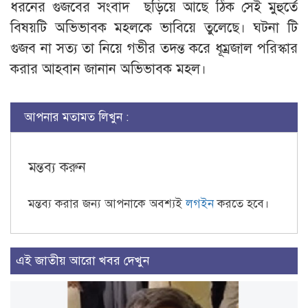
ধরনের গুজবের সংবাদ ছড়িয়ে আছে ঠিক সেই মুহুর্তে
বিষয়টি অভিভাবক মহলকে ভাবিয়ে তুলেছে। ঘটনা টি
গুজব না সত্য তা নিয়ে গভীর তদন্ত করে ধূম্রজাল পরিস্কার
করার আহবান জানান অভিভাবক মহল।
আপনার মতামত লিখুন :
মন্তব্য করুন
মন্তব্য করার জন্য আপনাকে অবশ্যই
লগইন
করতে হবে।
এই জাতীয় আরো খবর দেখুন