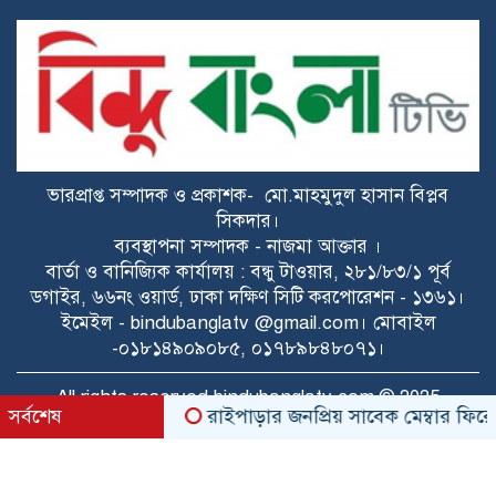
হাসিনাকে সুযোগ দিয়ে কী অর্জন করতে চায়
ভারত? প্রশ্ন তুলল বিএনপি
ডকুমেন্টরিতে আবু সাঈদ ও খালেদা জিয়ার
ছবি না থাকা নিয়ে যা বললেন রাষ্ট্রপতি
ভারপ্রাপ্ত সম্পাদক ও প্রকাশক- মো.মাহমুদুল হাসান বিপ্লব
ট্রাইব্যুনালে কল রেকর্ড: সাদ্দাম-ইনানকে
সিকদার।
ফোনে হামলার নির্দেশ দেন ওবায়দুল কাদের
ব্যবস্থাপনা সম্পাদক - নাজমা আক্তার ।
বার্তা ও বানিজ্যিক কার্যালয় : বন্ধু টাওয়ার, ২৮১/৮৩/১ পূর্ব
ডগাইর, ৬৬নং ওয়ার্ড, ঢাকা দক্ষিণ সিটি করপোরেশন - ১৩৬১।
স্কুলছাত্রী ধর্ষণ মামলায় অভিযুক্ত ৩ কিশোর
ইমেইল - bindubanglatv @gmail.com। মোবাইল
আদালতে
-০১৮১৪৯০৯০৮৫, ০১৭৮৯৮৪৮০৭১।
শেখ হাসিনাকে ফেরাতে গোপন তৎপরতা’:
All rights reserved bindubanglatv.com © 2025
সর্বশেষ
রাইপাড়ার জনপ্রিয় সাবেক মেম্বার ফিরোজ খান
নোবিপ্রবির শিক্ষকদের সংশ্লিষ্টতা অনুসন্ধানে
ফ্যাক্ট-ফাইন্ডিং কমিটি
৫ আগস্টের বিজয়—গণতন্ত্র পুনঃপ্রতিষ্ঠার
TechPeon
ডেভলপ ও কারিগরী সহায়তায়