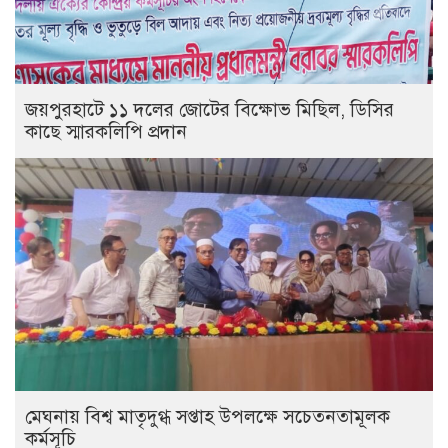
জয়পুরহাটে ১১ দলের জোটের বিক্ষোভ মিছিল, ডিসির
কাছে স্মারকলিপি প্রদান
মেঘনায় বিশ্ব মাতৃদুগ্ধ সপ্তাহ উপলক্ষে সচেতনতামূলক
কর্মসূচি