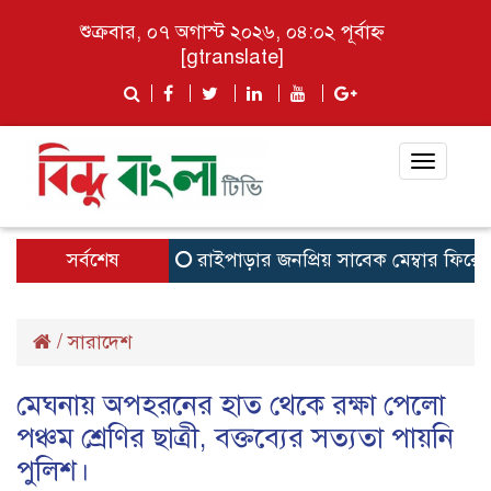
শুক্রবার, ০৭ অগাস্ট ২০২৬, ০৪:০২ পূর্বাহ্ন
[gtranslate]
Toggle
navigat
সর্বশেষ
রাইপাড়ার জনপ্রিয় সাবেক মেম্বার ফিরোজ খানে
/
সারাদেশ
মেঘনায় অপহরনের হাত থেকে রক্ষা পেলো
পঞ্চম শ্রেণির ছাত্রী, বক্তব্যের সত্যতা পায়নি
পুলিশ।