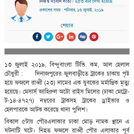
নিজস্ব সংবাদ দাতা
/ ২৫৩ বার দেখা হয়েছে
প্রকাশের সময় : শনিবার, ১৩ জুলাই, ২০১৯
শেয়ার
১৩ জুলাই ২০১৯, বিন্দুবাংলা টিভি. কম, আল হেলাল
চৌধুরী : দিনাজপুরের ফুলবাড়ীতে ট্রাকের চাকায় পৃষ্ট
হয়ে ফজলে রাব্বী (২৩) নামের এক যুবকের মর্মান্তিক মৃত্যু
হয়েছে। মেসার্স জাহিরুল অটো রাইস মিলের (ঢাকা মেট্রো-
ট-১৪-৪৭২৭) নম্বরের ট্রাকসহ ট্রাকের ড্রাইভার ও
হেলপারকে আটক করেছে থানা পুলিশ।
বিকাল ৫টায় পৌরএলাকার ঢাকা মোড় নামক স্থানে এ
ঘটনাটি ঘটে। নিহত ফজলে রাব্বী পৌর এলাকার পূর্ব