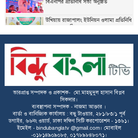
বিএনপির প্রতিনিধি সভা অনুষ্ঠিত
উখিয়ায় রাজাপালং ইউনিয়ন ওলামা প্রতিনিধি
সমাবেশ অনুষ্ঠিত
কোন্দলে জর্জরিত নোবিপ্রবি ছাত্রদল, এবার
বহিষ্কার দুই নেতা
পাঁচবিবিতে মেয়র প্রার্থী জাহিদুর রহমান
অশ্রুর গণসংযোগ
ভারপ্রাপ্ত সম্পাদক ও প্রকাশক- মো.মাহমুদুল হাসান বিপ্লব
বাকেরগঞ্জে নিষিদ্ধ জালের বিরুদ্ধে অভিযান,
সিকদার।
দুই ব্যবসায়ীকে ১ লাখ টাকা জরিমানা
ব্যবস্থাপনা সম্পাদক - নাজমা আক্তার ।
বার্তা ও বানিজ্যিক কার্যালয় : বন্ধু টাওয়ার, ২৮১/৮৩/১ পূর্ব
রাজশাহীতে পৃথক মাদকবিরোধী অভিযানে
ডগাইর, ৬৬নং ওয়ার্ড, ঢাকা দক্ষিণ সিটি করপোরেশন - ১৩৬১।
নারীসহ ১৩ জন গ্রেপ্তার
ইমেইল - bindubanglatv @gmail.com। মোবাইল
-০১৮১৪৯০৯০৮৫, ০১৭৮৯৮৪৮০৭১।