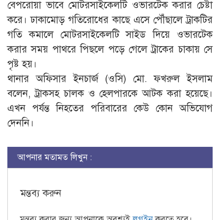
বেপরোয়া ভাবে মোটরসাইকেলটি ওভারটেক করার চেষ্টা
করে। ঢাকামোড় গতিরোধের কাছে এসে পৌঁছালে ট্রাকটির
গতি কমালে মোটরসাইকেলটি সাইড দিয়ে ওভারটেক
করার সময় পাথরে পিছলে পড়ে গেলে ট্রাকের চাকায় সে
পৃষ্ট হয়।
থানার অফিসার ইনচার্জ (ওসি) মো. ফখরুল ইসলাম
বলেন, ট্রাকসহ চালক ও হেলপারকে আটক করা হয়েছে।
এখন পর্যন্ত নিহতের পরিবারের কেউ কোন অভিযোগ
দেননি।
আপনার মতামত লিখুন :
মন্তব্য করুন
মন্তব্য করার জন্য আপনাকে অবশ্যই
লগইন
করতে হবে।