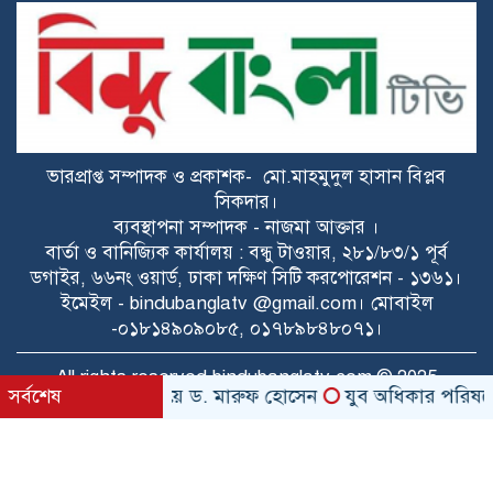
দায়িত্বে নিষ্ঠা, সাফল্যে স্বীকৃতি: মেঘনা থানার
এসআই ওবাইদুল হকের পুরস্কারের গল্প
দাউদকান্দি-মেঘনায় অতিরিক্ত ৫ মেগাওয়াট
বিদ্যুৎ বরাদ্দ করেছেন ড. খন্দকার মারুফ
ভারপ্রাপ্ত সম্পাদক ও প্রকাশক- মো.মাহমুদুল হাসান বিপ্লব
রাইপাড়ার জনপ্রিয় সাবেক মেম্বার ফিরোজ
সিকদার।
খানের প্রথম মৃত্যুবার্ষিকী আজ
ব্যবস্থাপনা সম্পাদক - নাজমা আক্তার ।
বার্তা ও বানিজ্যিক কার্যালয় : বন্ধু টাওয়ার, ২৮১/৮৩/১ পূর্ব
ডগাইর, ৬৬নং ওয়ার্ড, ঢাকা দক্ষিণ সিটি করপোরেশন - ১৩৬১।
জয়পুরহাটে ১১ দলের জোটের বিক্ষোভ
ইমেইল - bindubanglatv @gmail.com। মোবাইল
মিছিল, ডিসির কাছে স্মারকলিপি প্রদান
-০১৮১৪৯০৯০৮৫, ০১৭৮৯৮৪৮০৭১।
মেঘনায় বিশ্ব মাতৃদুগ্ধ সপ্তাহ উপলক্ষে
All rights reserved bindubanglatv.com © 2025
ও জনসেবার সমন্বয়ে ড. মারুফ হোসেন
সর্বশেষ
যুব অধিকার পরিষদের 
সচেতনতামূলক কর্মসূচি
গ্যাসের ভোগান্তি কমার আশা, আংশিক সচল
TechPeon
ডেভলপ ও কারিগরী সহায়তায়
মহেশখালীর এলএনজি টার্মিনাল