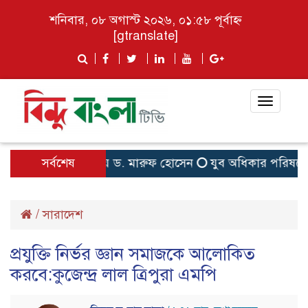
শনিবার, ০৮ অগাস্ট ২০২৬, ০১:৫৮ পূর্বাহ্ন
[gtranslate]
Toggle
navigat
 জনসেবার সমন্বয়ে ড. মারুফ হোসেন
সর্বশেষ
যুব অধিকার পরিষদের 
/
সারাদেশ
প্রযুক্তি নির্ভর জ্ঞান সমাজকে আলোকিত
করবে:কুজেন্দ্র লাল ত্রিপুরা এমপি