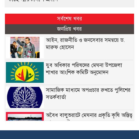
সর্বশেষ খবর
জনপ্রিয় খবর
আইন, রাজনীতি ও জনসেবার সমন্বয়ে ড.
মারুফ হোসেন
যুব অধিকার পরিষদের মেঘনা উপজেলা
শাখার আংশিক কমিটি অনুমোদন
সামাজিক মাধ্যমে অপপ্রচার রুখতে পুলিশের
সতর্কবার্তা
অবৈধ বালুভরাটে মেঘনার প্রকৃতি কৃষি অস্তিত্ব
আজ সংকটে