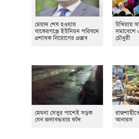
মেয়াদ শেষ হওয়ায়
উখিয়ায় অ
বাকেরগঞ্জে ইউনিয়ন পরিষদে
সমাবেশে 
প্রশাসক নিয়োগের প্রস্তাব
চৌধুরী
মেঘনা সেতুর পাশেই সড়ক
রাজশাহীতে 
যেন জলাবদ্ধতার ফাঁদ
আনারস