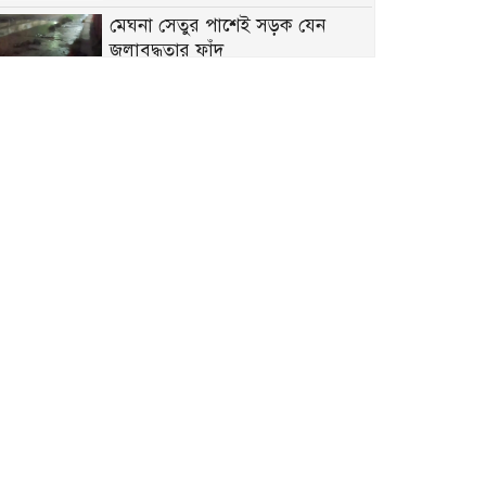
মেঘনা সেতুর পাশেই সড়ক যেন
জলাবদ্ধতার ফাঁদ
রাজশাহীতে মধুপুরের মিষ্টি আনারস
প্রথমবার এএফসি চ্যালেঞ্জ লিগে
পুলিশ ফুটবল দল
মেঘনায় নিষিদ্ধ আওয়ামী লীগ নেতা
গ্রেপ্তার
ডেমরা-ডিএনডিতে বহুতল ভবনের
ছড়াছড়ি, মানছে না বিধি
খালেদা জিয়ার ত্যাগ-সংগ্রামের
ইতিহাস প্রজন্মকে প্রেরণা জোগাবে:
আসিফ আকবর