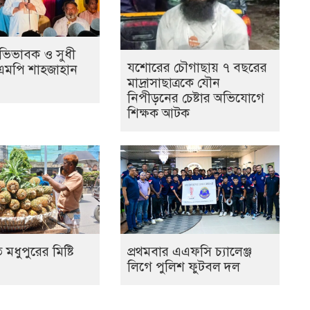
ভিভাবক ও সুধী
যশোরের চৌগাছায় ৭ বছরের
এমপি শাহজাহান
মাদ্রাসাছাত্রকে যৌন
নিপীড়নের চেষ্টার অভিযোগে
শিক্ষক আটক
মধুপুরের মিষ্টি
প্রথমবার এএফসি চ্যালেঞ্জ
লিগে পুলিশ ফুটবল দল