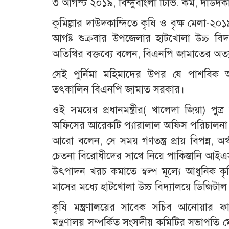
৩ আগস্ট ২০১৯, বিন্দুবাংলা টিভি. কম, দাউদকা
কুমিল্লার দাউদকান্দিতে কৃষি ও বৃক্ষ মেলা-২০১
আগষ্ট শুক্রবার উপজেলার হাটখোলা উচ্চ বিদ্
অতিথির বক্তব্যে বলেন, বিএনপি জামাতের অত্য
সেই পুর্নিমা মহিমাদের উপর যে পাশবিক অ
তৎকালিন বিএনপি জামাত সরকার।
ওই সময়ের প্রধানমন্ত্রীর( খালেদা জিয়া) পুত্
অফিসের আরেকটি প্যারালাল অফিস পরিচালনা কর
আরো বলেন, সে সময় গণতন্ত্র প্রায় বিপন্ন, অর্থনী
চেতনা বিরোধীদের সাথে নিয়ে পাকিস্তানি আই
উৎপাদন খরচ কমাতে স্বল্প মূল্যে আধুনিক কৃ
মাসের মধ্যে হাটখোলা উচ্চ বিদ্যালয়ে ডিজিটাল ল্য
কৃষি মন্ত্রণালয়ের সাবেক সচিব আনোয়ার ফার
মন্ত্রণালয় সম্পর্কিত সংসদীয় কমিটির সভাপতি