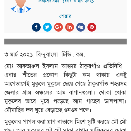
প্রকাশের সময় : বুধবার, ৩ মার্চ, ২০২১
শেয়ার
৩ মার্চ ২০২১, বিন্দুবাংলা টিভি . কম,
মোঃ আকতারুল ইসলাম আক্তার ঠাকুরগাঁও প্রতিনিধি :
এবার শীতের প্রকোপ কিছুটা কম থাকায় একটু
আগেভাগেই মুকুলে মুকুলে ছেয়ে গেছে ঠাকুরগাঁও শহরসহ
জেলার গ্রাম অঞ্চলের আম বাগানগুলো। থোকা থোকা
মুকুলের ভারে নুয়ে পড়েছে আম গাছের ডালপালা।
মৌমাছির দল ঘুরে বেড়াচ্ছে গুনগুন শব্দে।
মুকুলের পাগল করা ঘ্রাণ বাতাসে মিশে সৃষ্টি করছে মৌ মৌ
গন্ধ। আর মুকুলের মৌ মৌ ঘ্রাণে বাগান মালিকদের চোখে