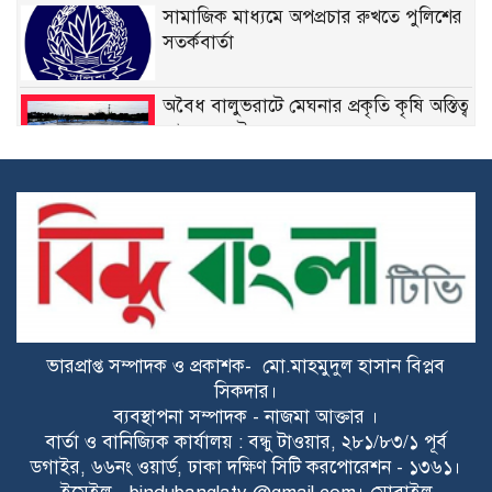
সামাজিক মাধ্যমে অপপ্রচার রুখতে পুলিশের
সতর্কবার্তা
অবৈধ বালুভরাটে মেঘনার প্রকৃতি কৃষি অস্তিত্ব
আজ সংকটে
দায়িত্বে নিষ্ঠা, সাফল্যে স্বীকৃতি: মেঘনা থানার
এসআই ওবাইদুল হকের পুরস্কারের গল্প
দাউদকান্দি-মেঘনায় অতিরিক্ত ৫ মেগাওয়াট
বিদ্যুৎ বরাদ্দ করেছেন ড. খন্দকার মারুফ
ভারপ্রাপ্ত সম্পাদক ও প্রকাশক- মো.মাহমুদুল হাসান বিপ্লব
রাইপাড়ার জনপ্রিয় সাবেক মেম্বার ফিরোজ
সিকদার।
খানের প্রথম মৃত্যুবার্ষিকী আজ
ব্যবস্থাপনা সম্পাদক - নাজমা আক্তার ।
বার্তা ও বানিজ্যিক কার্যালয় : বন্ধু টাওয়ার, ২৮১/৮৩/১ পূর্ব
ডগাইর, ৬৬নং ওয়ার্ড, ঢাকা দক্ষিণ সিটি করপোরেশন - ১৩৬১।
জয়পুরহাটে ১১ দলের জোটের বিক্ষোভ