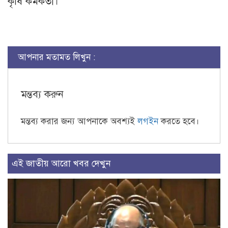
কৃষি কর্মকর্তা।
আপনার মতামত লিখুন :
মন্তব্য করুন
মন্তব্য করার জন্য আপনাকে অবশ্যই
লগইন
করতে হবে।
এই জাতীয় আরো খবর দেখুন