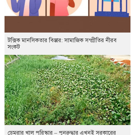
টক্সিক মানসিকতার বিস্তার: সামাজিক সম্প্রীতির নীরব
সংকট
ডেমরার খাল পরিস্কার – পুনরুদ্ধার এখনই সরকারের