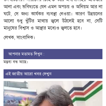
আনা এবং ভবিষ্যতে যেন এমন অপচয় ও অনিয়ম আর না
ঘটে, সে জন্য কার্যকর ব্যবস্থা নেওয়া। কারণ উন্নয়নের
আলো শুধু খুঁটির মাথায় জ্বলে উঠলেই হবে না, সেটি
মানুষের বিশ্বাস ও আস্থার মধ্যেও জ্বলতে হবে।
লেখক, সাংবাদিক।
আপনার মতামত লিখুন :
মন্তব্য বন্ধ আছে।
এই জাতীয় আরো খবর দেখুন