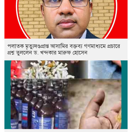
পলাতক মৃত্যুদণ্ডপ্রাপ্ত আসামির বক্তব্য গণমাধ্যমে প্রচারে
প্রশ্ন তুললেন ড. খন্দকার মারুফ হোসেন