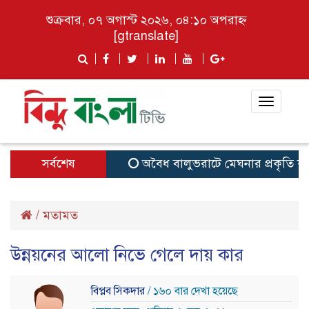
শুক্রবার, ০৭ অগাস্ট ২০২৬, ০৪:১০ অপরাহ্ন
[gtranslate]
Toggle
navigat
সর্বশেষ
অবৈধ বালুভরাটে মেঘনার প্রকৃতি কৃষি অস্
/
মতামত
উন্নয়নের আলো নিভে গেলে দায় কার
বিপ্লব সিকদার
/ ১৬০ বার দেখা হয়েছে