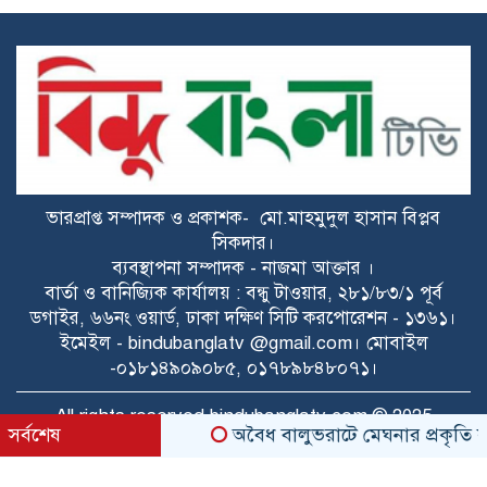
জয়পুরহাটে ১১ দলের জোটের বিক্ষোভ
মিছিল, ডিসির কাছে স্মারকলিপি প্রদান
মেঘনায় বিশ্ব মাতৃদুগ্ধ সপ্তাহ উপলক্ষে
সচেতনতামূলক কর্মসূচি
ভারপ্রাপ্ত সম্পাদক ও প্রকাশক- মো.মাহমুদুল হাসান বিপ্লব
গ্যাসের ভোগান্তি কমার আশা, আংশিক সচল
সিকদার।
মহেশখালীর এলএনজি টার্মিনাল
ব্যবস্থাপনা সম্পাদক - নাজমা আক্তার ।
বার্তা ও বানিজ্যিক কার্যালয় : বন্ধু টাওয়ার, ২৮১/৮৩/১ পূর্ব
ডগাইর, ৬৬নং ওয়ার্ড, ঢাকা দক্ষিণ সিটি করপোরেশন - ১৩৬১।
হাসিনাকে সুযোগ দিয়ে কী অর্জন করতে চায়
ইমেইল - bindubanglatv @gmail.com। মোবাইল
ভারত? প্রশ্ন তুলল বিএনপি
-০১৮১৪৯০৯০৮৫, ০১৭৮৯৮৪৮০৭১।
ডকুমেন্টরিতে আবু সাঈদ ও খালেদা জিয়ার
All rights reserved bindubanglatv.com © 2025
সর্বশেষ
অবৈধ বালুভরাটে মেঘনার প্রকৃতি কৃষি অস
ছবি না থাকা নিয়ে যা বললেন রাষ্ট্রপতি