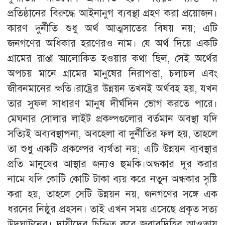
প্রতিষ্ঠানের বিরুদ্ধে আইনানুগ ব্যবস্থা গ্রহণ করা প্রয়োজন।
কারণ দুর্নীতি শুধু অর্থ আত্মসাতের বিষয় নয়; এটি
জনগণের অধিকার হরণেরও নাম। যে অর্থ দিয়ে একটি
গ্রামের রাস্তা আলোকিত হওয়ার কথা ছিল, সেই অর্থের
অপচয় মানে গ্রামের মানুষের নিরাপত্তা, চলাচল এবং
জীবনমানের ক্ষতি।রাষ্ট্রের উন্নয়ন তখনই অর্থবহ হয়, যখন
তার সুফল সাধারণ মানুষ দীর্ঘদিন ভোগ করতে পারে।
মেঘনার সোলার লাইট প্রকল্পগুলোর বর্তমান অবস্থা যদি
সত্যিই অব্যবস্থাপনা, অবহেলা বা দুর্নীতির ফল হয়, তাহলে
তা শুধু একটি প্রকল্পের ব্যর্থতা নয়; এটি উন্নয়ন ব্যবস্থার
প্রতি মানুষের আস্থার জন্যও হুমকি।অন্ধকার দূর করার
নামে যদি কোটি কোটি টাকা ব্যয় করে নতুন অন্ধকার সৃষ্টি
করা হয়, তাহলে সেটি উন্নয়ন নয়, জনগণের সঙ্গে এক
ধরনের নিষ্ঠুর প্রহসন। তাই এখন সময় এসেছে প্রকৃত সত্য
উদঘাটনের। দায়ীদের চিহ্নিত করে জবাবদিহির আওতায়