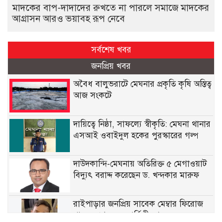
মাদকের বাপ-দাদাদের রুখতে না পারলে সমাজে মাদকের
আগ্রাসন আরও ভয়াবহ রূপ নেবে
সর্বশেষ খবর
জনপ্রিয় খবর
অবৈধ বালুভরাটে মেঘনার প্রকৃতি কৃষি অস্তিত্ব
আজ সংকটে
দায়িত্বে নিষ্ঠা, সাফল্যে স্বীকৃতি: মেঘনা থানার
এসআই ওবাইদুল হকের পুরস্কারের গল্প
দাউদকান্দি-মেঘনায় অতিরিক্ত ৫ মেগাওয়াট
বিদ্যুৎ বরাদ্দ করেছেন ড. খন্দকার মারুফ
রাইপাড়ার জনপ্রিয় সাবেক মেম্বার ফিরোজ
খানের প্রথম মৃত্যুবার্ষিকী আজ