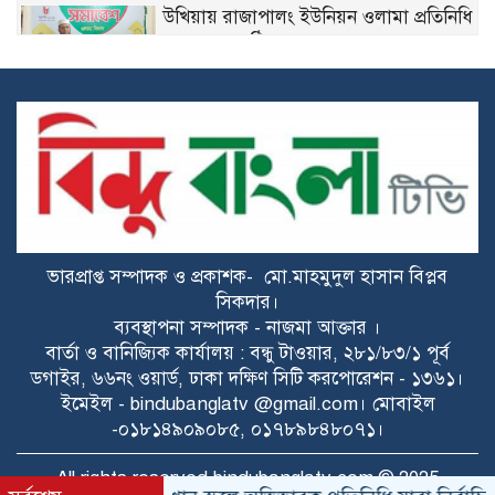
উখিয়ায় রাজাপালং ইউনিয়ন ওলামা প্রতিনিধি
সমাবেশ অনুষ্ঠিত
কোন্দলে জর্জরিত নোবিপ্রবি ছাত্রদল, এবার
বহিষ্কার দুই নেতা
পাঁচবিবিতে মেয়র প্রার্থী জাহিদুর রহমান
অশ্রুর গণসংযোগ
ভারপ্রাপ্ত সম্পাদক ও প্রকাশক- মো.মাহমুদুল হাসান বিপ্লব
বাকেরগঞ্জে নিষিদ্ধ জালের বিরুদ্ধে অভিযান,
সিকদার।
দুই ব্যবসায়ীকে ১ লাখ টাকা জরিমানা
ব্যবস্থাপনা সম্পাদক - নাজমা আক্তার ।
বার্তা ও বানিজ্যিক কার্যালয় : বন্ধু টাওয়ার, ২৮১/৮৩/১ পূর্ব
রাজশাহীতে পৃথক মাদকবিরোধী অভিযানে
ডগাইর, ৬৬নং ওয়ার্ড, ঢাকা দক্ষিণ সিটি করপোরেশন - ১৩৬১।
নারীসহ ১৩ জন গ্রেপ্তার
ইমেইল - bindubanglatv @gmail.com। মোবাইল
-০১৮১৪৯০৯০৮৫, ০১৭৮৯৮৪৮০৭১।
মেয়াদ শেষ হওয়ায় বাকেরগঞ্জে ইউনিয়ন
All rights reserved bindubanglatv.com © 2025
পরিষদে প্রশাসক নিয়োগের প্রস্তাব