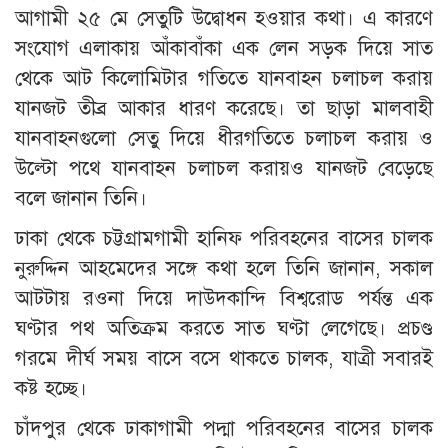
আগামী ২৫ মে সেতুটি উদ্বোধন হওয়ার কথা। এ কারণে
সংযোগ এলাকায় আঁকাবাঁকা এক লেন সড়ক দিয়ে সাত
থেকে আট কিলোমিটার গতিতে যানবাহন চলাচল করায়
যানজট তীব্র আকার ধারণ করেছে। তা ছাড়া মালবাহী
যানবাহনগুলো সেতু দিয়ে ধীরগতিতে চলাচল করায় ও
উল্টো পথে যানবাহন চলাচল করায়ও যানজট বেড়েছে
বলে জানান তিনি।
ঢাকা থেকে চট্টগ্রামগামী হানিফ পরিবহনের বাসের চালক
নুরুদ্দিন আহমেদের সঙ্গে কথা হলে তিনি জানান, সকাল
আটটায় রওনা দিয়ে দাউদকান্দি বিশ্বরোড পর্যন্ত এক
ঘণ্টার পথ অতিক্রম করতে সাত ঘণ্টা লেগেছে। প্রচণ্ড
গরমে দীর্ঘ সময় বাসে বসে থাকতে চালক, যাত্রী সবারই
কষ্ট হচ্ছে।
চাঁদপুর থেকে ঢাকাগামী পদ্মা পরিবহনের বাসের চালক