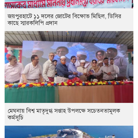
জয়পুরহাটে ১১ দলের জোটের বিক্ষোভ মিছিল, ডিসির
কাছে স্মারকলিপি প্রদান
মেঘনায় বিশ্ব মাতৃদুগ্ধ সপ্তাহ উপলক্ষে সচেতনতামূলক
কর্মসূচি