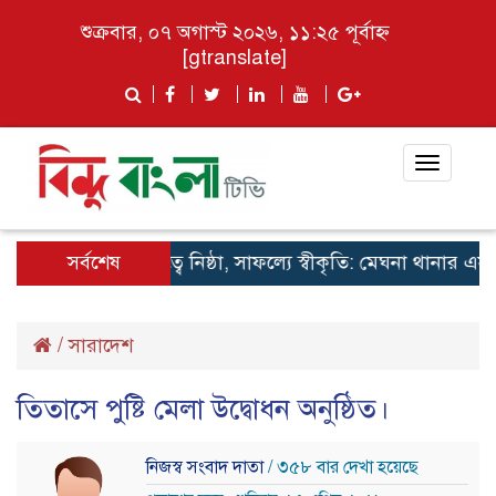
শুক্রবার, ০৭ অগাস্ট ২০২৬, ১১:২৫ পূর্বাহ্ন
[gtranslate]
Toggle
navigat
সর্বশেষ
দায়িত্বে নিষ্ঠা, সাফল্যে স্বীকৃতি: মেঘনা থানার এসআ
/
সারাদেশ
তিতাসে পুষ্টি মেলা উদ্বোধন অনুষ্ঠিত।
নিজস্ব সংবাদ দাতা
/ ৩৫৮ বার দেখা হয়েছে