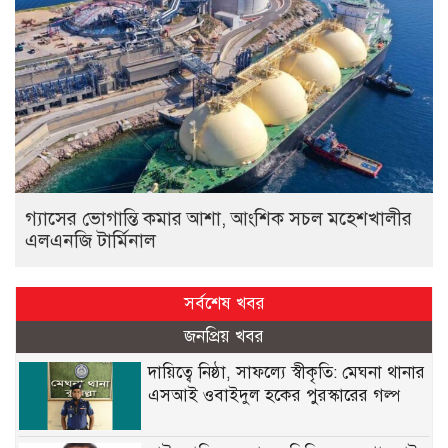
গ্যাসের ভোগান্তি কমার আশা, আংশিক সচল মহেশখালীর
এলএনজি টার্মিনাল
সর্বশেষ খবর
জনপ্রিয় খবর
দায়িত্বে নিষ্ঠা, সাফল্যে স্বীকৃতি: মেঘনা থানার
এসআই ওবাইদুল হকের পুরস্কারের গল্প