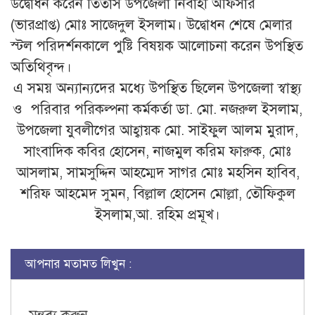
উদ্বোধন করেন তিতাস উপজেলা নির্বাহী অফিসার
(ভারপ্রাপ্ত) মোঃ সাজেদুল ইসলাম। উদ্বোধন শেষে মেলার
স্টল পরিদর্শনকালে পুষ্টি বিষয়ক আলোচনা করেন উপস্থিত
অতিথিবৃন্দ।
এ সময় অন্যান্যদের মধ্যে উপস্থিত ছিলেন উপজেলা স্বাস্থ্য
ও পরিবার পরিকল্পনা কর্মকর্তা ডা. মো. নজরুল ইসলাম,
উপজেলা যুবলীগের আহ্বায়ক মো. সাইফুল আলম মুরাদ,
সাংবাদিক কবির হোসেন, নাজমুল করিম ফারুক, মোঃ
আসলাম, সামসুদ্দিন আহম্মেদ সাগর মোঃ মহসিন হাবিব,
শরিফ আহমেদ সুমন, বিল্লাল হোসেন মোল্লা, তৌফিকুল
ইসলাম,আ. রহিম প্রমূখ।
আপনার মতামত লিখুন :