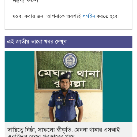
মন্তব্য করুন
মন্তব্য করার জন্য আপনাকে অবশ্যই
লগইন
করতে হবে।
এই জাতীয় আরো খবর দেখুন
দায়িত্বে নিষ্ঠা, সাফল্যে স্বীকৃতি: মেঘনা থানার এসআই
ওবাইদুল হকের পুরস্কারের গল্প