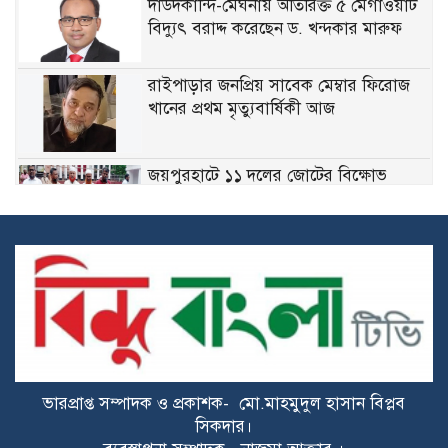
দাউদকান্দি-মেঘনায় অতিরিক্ত ৫ মেগাওয়াট
বিদ্যুৎ বরাদ্দ করেছেন ড. খন্দকার মারুফ
রাইপাড়ার জনপ্রিয় সাবেক মেম্বার ফিরোজ
খানের প্রথম মৃত্যুবার্ষিকী আজ
জয়পুরহাটে ১১ দলের জোটের বিক্ষোভ
মিছিল, ডিসির কাছে স্মারকলিপি প্রদান
মেঘনায় বিশ্ব মাতৃদুগ্ধ সপ্তাহ উপলক্ষে
সচেতনতামূলক কর্মসূচি
গ্যাসের ভোগান্তি কমার আশা, আংশিক সচল
মহেশখালীর এলএনজি টার্মিনাল
ভারপ্রাপ্ত সম্পাদক ও প্রকাশক- মো.মাহমুদুল হাসান বিপ্লব
হাসিনাকে সুযোগ দিয়ে কী অর্জন করতে চায়
সিকদার।
ভারত? প্রশ্ন তুলল বিএনপি