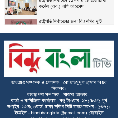
রাষ্ট্রপতি নির্বাচনে ১১ দলীয় জোটের প্রার্থী
কর্নেল (অব.) অলি আহমেদ
রাষ্ট্রপতি নির্বাচনের জন্য বিএনপির দুটি
মনোনয়নপত্র সংগ্রহ
দেশে প্রাইভেট টিউশন মহামারি আকার ধারণ
করেছে: ববি হাজ্জাজ
কারিগরি ত্রুটির পর রোম থেকে ঢাকায়
ফিরলেন বিজি-৩০৬ ফ্লাইটের ২৫৯ যাত্রী
ভারপ্রাপ্ত সম্পাদক ও প্রকাশক- মো.মাহমুদুল হাসান বিপ্লব
হালুয়াঘাটে আন্তর্জাতিক আদিবাসী দিবস
সিকদার।
উপলক্ষে বর্ণাঢ্য র‌্যালি ও স্মারকলিপি প্রদান
ব্যবস্থাপনা সম্পাদক - নাজমা আক্তার ।
বার্তা ও বানিজ্যিক কার্যালয় : বন্ধু টাওয়ার, ২৮১/৮৩/১ পূর্ব
যশোরে নিয়ন্ত্রণ হারিয়ে রূপসা পরিবহন উল্টে
ডগাইর, ৬৬নং ওয়ার্ড, ঢাকা দক্ষিণ সিটি করপোরেশন - ১৩৬১।
আহত ৪
ইমেইল - bindubanglatv @gmail.com। মোবাইল