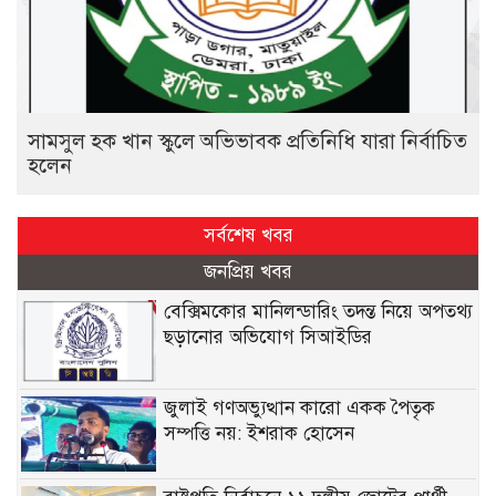
সামসুল হক খান স্কুলে অভিভাবক প্রতিনিধি যারা নির্বাচিত
হলেন
সর্বশেষ খবর
জনপ্রিয় খবর
বেক্সিমকোর মানিলন্ডারিং তদন্ত নিয়ে অপতথ্য
ছড়ানোর অভিযোগ সিআইডির
জুলাই গণঅভ্যুত্থান কারো একক পৈতৃক
সম্পত্তি নয়: ইশরাক হোসেন