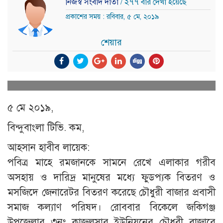
নিজস্ব সংবাদ দাতা
/ ২৭৭ বার দেখা হয়েছে
প্রকাশের সময় : রবিবার, ৫ মে, ২০১৯
শেয়ার
৫ মে ২০১৯,
বিন্দুবাংলা টিভি. কম,
আহসান হাবীব লায়েক:
পবিত্র মাহে রমজানকে সামনে রেখে এলাকার গরীব
অসহায় ও দারিদ্র মানুষের মধ্যে ফুডপ্যক বিতরণ ও
মসজিদে জেনারেটর বিতরণ করেছে চৌধুরী বাজার প্রবাসী
সমাজ কল্যাণ পরিষদ। রোববার বিকেলে জকিগঞ্জ
উপজেলার ৩নং কাজলসার ইউনিয়নের চৌধুরী বাজারে