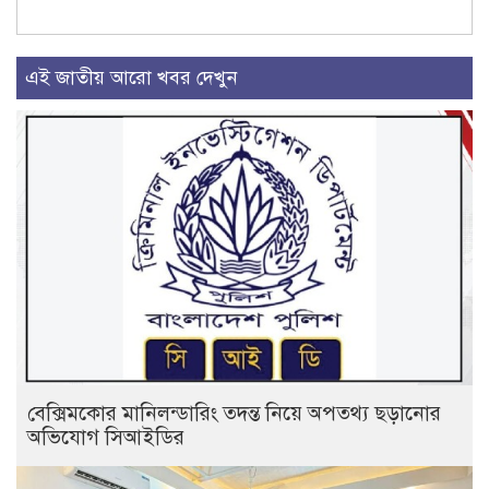
এই জাতীয় আরো খবর দেখুন
বেক্সিমকোর মানিলন্ডারিং তদন্ত নিয়ে অপতথ্য ছড়ানোর
অভিযোগ সিআইডির