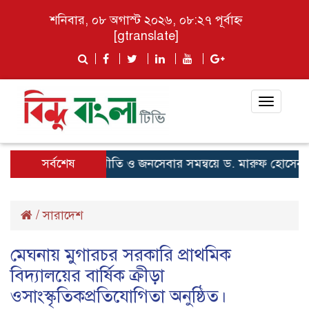
শনিবার, ০৮ অগাস্ট ২০২৬, ০৮:২৭ পূর্বাহ্ন
[gtranslate]
Toggle
navigat
আইন, রাজনীতি ও জনসেবার সমন্বয়ে ড. মারুফ হোসেন
সর্বশেষ
/
সারাদেশ
মেঘনায় মুগারচর সরকারি প্রাথমিক
বিদ্যালয়ের বার্ষিক ক্রীড়া
ওসাংস্কৃতিকপ্রতিযোগিতা অনুষ্ঠিত।