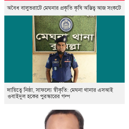
অবৈধ বালুভরাটে মেঘনার প্রকৃতি কৃষি অস্তিত্ব আজ সংকটে
দায়িত্বে নিষ্ঠা, সাফল্যে স্বীকৃতি: মেঘনা থানার এসআই
ওবাইদুল হকের পুরস্কারের গল্প