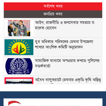
সর্বশেষ খবর
জনপ্রিয় খবর
আইন, রাজনীতি ও জনসেবার সমন্বয়ে ড.
মারুফ হোসেন
যুব অধিকার পরিষদের মেঘনা উপজেলা
শাখার আংশিক কমিটি অনুমোদন
সামাজিক মাধ্যমে অপপ্রচার রুখতে পুলিশের
সতর্কবার্তা
অবৈধ বালুভরাটে মেঘনার প্রকৃতি কৃষি অস্তিত্ব
আজ সংকটে
দায়িত্বে নিষ্ঠা, সাফল্যে স্বীকৃতি: মেঘনা থানার
এসআই ওবাইদুল হকের পুরস্কারের গল্প