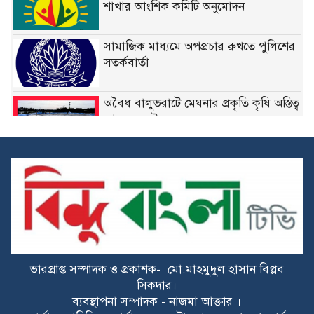
শাখার আংশিক কমিটি অনুমোদন
সামাজিক মাধ্যমে অপপ্রচার রুখতে পুলিশের
সতর্কবার্তা
অবৈধ বালুভরাটে মেঘনার প্রকৃতি কৃষি অস্তিত্ব
আজ সংকটে
দায়িত্বে নিষ্ঠা, সাফল্যে স্বীকৃতি: মেঘনা থানার
এসআই ওবাইদুল হকের পুরস্কারের গল্প
দাউদকান্দি-মেঘনায় অতিরিক্ত ৫ মেগাওয়াট
বিদ্যুৎ বরাদ্দ করেছেন ড. খন্দকার মারুফ
ভারপ্রাপ্ত সম্পাদক ও প্রকাশক- মো.মাহমুদুল হাসান বিপ্লব
রাইপাড়ার জনপ্রিয় সাবেক মেম্বার ফিরোজ
সিকদার।
খানের প্রথম মৃত্যুবার্ষিকী আজ
ব্যবস্থাপনা সম্পাদক - নাজমা আক্তার ।