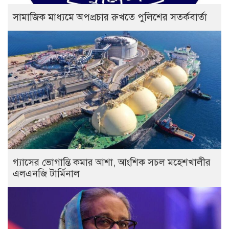
সামাজিক মাধ্যমে অপপ্রচার রুখতে পুলিশের সতর্কবার্তা
গ্যাসের ভোগান্তি কমার আশা, আংশিক সচল মহেশখালীর
এলএনজি টার্মিনাল