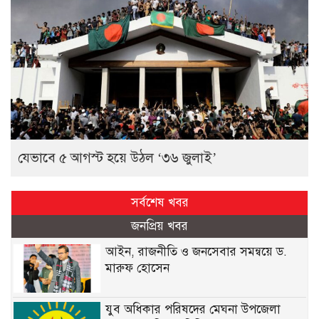
যেভাবে ৫ আগস্ট হয়ে উঠল ‘৩৬ জুলাই’
সর্বশেষ খবর
জনপ্রিয় খবর
আইন, রাজনীতি ও জনসেবার সমন্বয়ে ড.
মারুফ হোসেন
যুব অধিকার পরিষদের মেঘনা উপজেলা