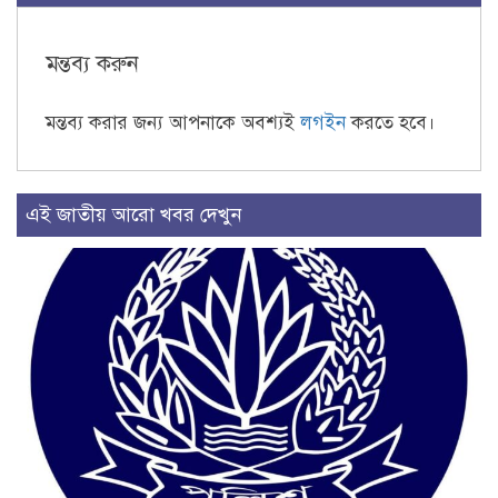
মন্তব্য করুন
মন্তব্য করার জন্য আপনাকে অবশ্যই
লগইন
করতে হবে।
এই জাতীয় আরো খবর দেখুন