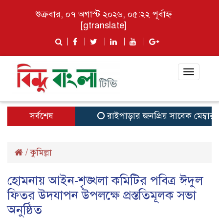
শুক্রবার, ০৭ অগাস্ট ২০২৬, ০৫:২২ পূর্বাহ্ন
[gtranslate]
Toggle
navigat
সর্বশেষ
রাইপাড়ার জনপ্রিয় সাবেক মেম্বার ফিরোজ
/
কুমিল্লা
হোমনায় আইন-শৃঙ্খলা কমিটির পবিত্র ঈদুল
ফিতর উদযাপন উপলক্ষে প্রস্ততিমূলক সভা
অনুষ্ঠিত