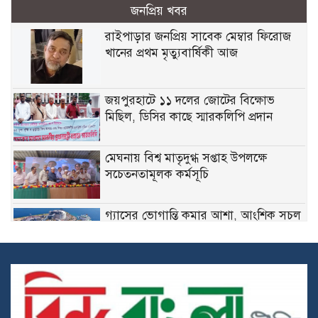
জনপ্রিয় খবর
রাইপাড়ার জনপ্রিয় সাবেক মেম্বার ফিরোজ
খানের প্রথম মৃত্যুবার্ষিকী আজ
জয়পুরহাটে ১১ দলের জোটের বিক্ষোভ
মিছিল, ডিসির কাছে স্মারকলিপি প্রদান
মেঘনায় বিশ্ব মাতৃদুগ্ধ সপ্তাহ উপলক্ষে
সচেতনতামূলক কর্মসূচি
গ্যাসের ভোগান্তি কমার আশা, আংশিক সচল
মহেশখালীর এলএনজি টার্মিনাল
হাসিনাকে সুযোগ দিয়ে কী অর্জন করতে চায়
ভারত? প্রশ্ন তুলল বিএনপি