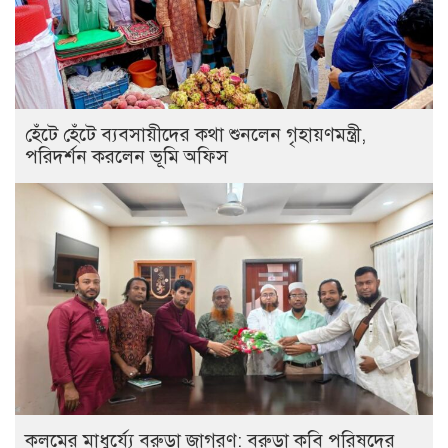
হেঁটে হেঁটে ব্যবসায়ীদের কথা শুনলেন গৃহায়ণমন্ত্রী,
পরিদর্শন করলেন ভূমি অফিস
কলমের মাধুর্য্যে বরুড়া জাগরণ: বরুড়া কবি পরিষদের