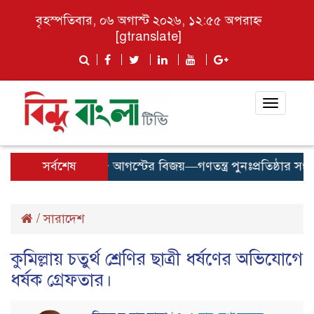
বৃহস্পতিবার, ০৬ অগাস্ট ২০২৬, ১২:৫৫ অপরাহ্ন
[gtranslate]
Toggle
navigat
সর্বশেষ
৫ আগস্টের বিজয়—গণতন্ত্র পুনঃপ্রতিষ্ঠার সংগ্র
/
সারাদেশ
কুমিল্লায় চতুর্থ শ্রেণির ছাত্রী ধর্ষণের অভিযোগে
ধর্ষক গ্রেফতার।