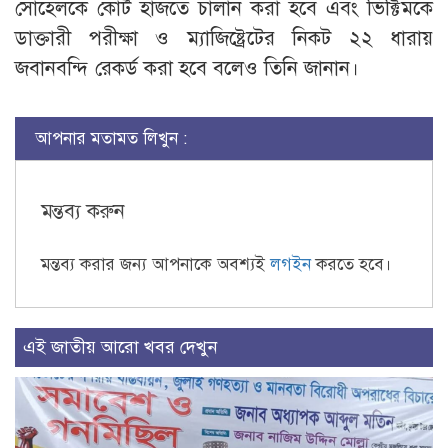
সোহেলকে কোর্ট হাজতে চালান করা হবে এবং ভিক্টিমকে
ডাক্তারী পরীক্ষা ও ম্যাজিষ্ট্রেটের নিকট ২২ ধারায়
জবানবন্দি রেকর্ড করা হবে বলেও তিনি জানান।
আপনার মতামত লিখুন :
মন্তব্য করুন
মন্তব্য করার জন্য আপনাকে অবশ্যই
লগইন
করতে হবে।
এই জাতীয় আরো খবর দেখুন