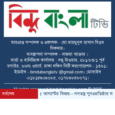
বাকেরগঞ্জে জুলাই গণঅভ্যুত্থান দিবস-২০২৬
উপলক্ষে শহিদ পরিবার ও জুলাই যোদ্ধাদের
সংবর্ধনা, আলোচনা সভা
উখিয়ায় জামায়াতের উদ্যোগে জুলাই
গণঅভ্যুত্থান দিবস পালন
ভারপ্রাপ্ত সম্পাদক ও প্রকাশক- মো.মাহমুদুল হাসান বিপ্লব
জুলাই গণঅভ্যুত্থানের দ্বিতীয় বার্ষিকীতে
সিকদার।
জয়পুরহাটে ১১ দলের গণমিছিল ও সমাবেশ
ব্যবস্থাপনা সম্পাদক - নাজমা আক্তার ।
বার্তা ও বানিজ্যিক কার্যালয় : বন্ধু টাওয়ার, ২৮১/৮৩/১ পূর্ব
৫ আগস্ট উপলক্ষে কাইচাইল ইউনিয়ন
ডগাইর, ৬৬নং ওয়ার্ড, ঢাকা দক্ষিণ সিটি করপোরেশন - ১৩৬১।
বিএনপির বিজয় মিছিল ও আলোচনা সভা
ইমেইল - bindubanglatv @gmail.com। মোবাইল
অনুষ্ঠিত
-০১৮১৪৯০৯০৮৫, ০১৭৮৯৮৪৮০৭১।
শ্রদ্ধা, স্মরণ ও অঙ্গীকারে নোবিপ্রবিতে পালিত
All rights reserved bindubanglatv.com © 2025
হলো জুলাই গণঅভ্যুত্থান দিবস-২০২৬
সর্বশেষ
৫ আগস্টের বিজয়—গণতন্ত্র পুনঃপ্রতিষ্ঠার সংগ্
জুলাই গণঅভ্যুত্থান উপলক্ষে ত্রিশালে আহত
TechPeon
ডেভলপ ও কারিগরী সহায়তায়
যোদ্ধা ও নিহত পরিবারের সদস্যদের সংবর্ধনা