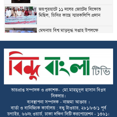
জয়পুরহাটে ১১ দলের জোটের বিক্ষোভ
মিছিল, ডিসির কাছে স্মারকলিপি প্রদান
মেঘনায় বিশ্ব মাতৃদুগ্ধ সপ্তাহ উপলক্ষে
সচেতনতামূলক কর্মসূচি
গ্যাসের ভোগান্তি কমার আশা, আংশিক সচল
মহেশখালীর এলএনজি টার্মিনাল
হাসিনাকে সুযোগ দিয়ে কী অর্জন করতে চায়
ভারত? প্রশ্ন তুলল বিএনপি
ভারপ্রাপ্ত সম্পাদক ও প্রকাশক- মো.মাহমুদুল হাসান বিপ্লব
ডকুমেন্টরিতে আবু সাঈদ ও খালেদা জিয়ার
সিকদার।
ছবি না থাকা নিয়ে যা বললেন রাষ্ট্রপতি
ব্যবস্থাপনা সম্পাদক - নাজমা আক্তার ।
বার্তা ও বানিজ্যিক কার্যালয় : বন্ধু টাওয়ার, ২৮১/৮৩/১ পূর্ব
ডগাইর, ৬৬নং ওয়ার্ড, ঢাকা দক্ষিণ সিটি করপোরেশন - ১৩৬১।
ট্রাইব্যুনালে কল রেকর্ড: সাদ্দাম-ইনানকে