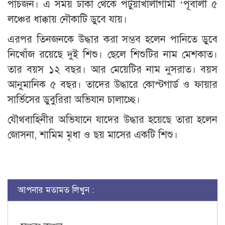
পাঁচজন। এ সময় ঢাকা থেকে পটুয়াখালীগামী ‘পূবালী ৫
লঞ্চের ধাক্কায় নৌকাটি ডুবে যায়।
এরপর তিনজনকে উদ্ধার করা সম্ভব হলেন পানিতে ডুবে
নিখোঁজ রয়েছে দুই শিশু। ছেলে শিশুটির নাম মেশকাত।
তার বয়স ১২ বছর। আর মেয়েটির নাম নুসরাত। বয়স
আনুমানিক ৫ বছর। তাদের উদ্ধারে কোস্টগার্ড ও ফায়ার
সার্ভিসের ডুবুরিরা অভিযান চালাচ্ছে।
যৌথবাহিনীর অভিযানে যাদের উদ্ধার হয়েছে তারা হলেন
জোসনা, শামিম মৃধা ও ছয় মাসের একটি শিশু।
আপনার মতামত লিখুন :