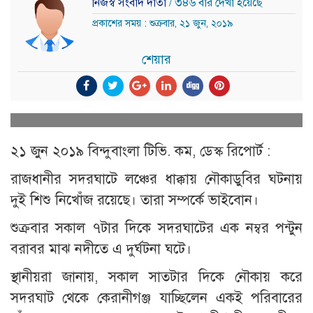
নিজস্ব সংবাদ দাতা
/ ৩৪৬ বার দেখা হয়েছে
প্রকাশের সময় : শুক্রবার, ২১ জুন, ২০১৯
শেয়ার
২১ জুন ২০১৯ বিন্দুবাংলা টিভি. কম, ডেস্ক রিপোর্ট :
রাজধানীর সদরঘাটে লঞ্চের ধাক্কায় নৌকাডুবির ঘটনায়
দুই শিশু নিখোঁজ রয়েছে। তারা সম্পর্কে ভাইবোন।
শুক্রবার সকাল ৭টার দিকে সদরঘাটের এক নম্বর পন্টুন
বরাবর মাঝ নদীতে এ দুর্ঘটনা ঘটে।
স্থানীয়রা জানায়, সকাল সাতটার দিকে নৌকায় করে
সদরঘাট থেকে কেরানীগঞ্জ যাচ্ছিলেন একই পরিবারের