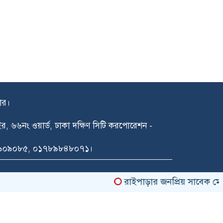
দার।
গাইর, ৬৬নং ওয়ার্ড, ঢাকা দক্ষিণ সিটি করপোরেশন -
১৪৯০৯০৮৫, ০১৭৮৯৮৪৮০৭১।
রাইপাড়ার জনপ্রিয় সাবেক মেম্বার