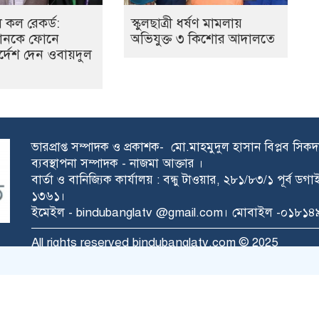
লে কল রেকর্ড:
স্কুলছাত্রী ধর্ষণ মামলায়
নানকে ফোনে
অভিযুক্ত ৩ কিশোর আদালতে
র্দেশ দেন ওবায়দুল
ভারপ্রাপ্ত সম্পাদক ও প্রকাশক- মো.মাহমুদুল হাসান বিপ্লব সিক
ব্যবস্থাপনা সম্পাদক - নাজমা আক্তার ।
বার্তা ও বানিজ্যিক কার্যালয় : বন্ধু টাওয়ার, ২৮১/৮৩/১ পূর্ব ড
১৩৬১।
ইমেইল - bindubanglatv @gmail.com। মোবাইল -০১৮
All rights reserved bindubanglatv.com © 2025
TechPeon
ডেভলপ ও কারিগরী সহায়তায়