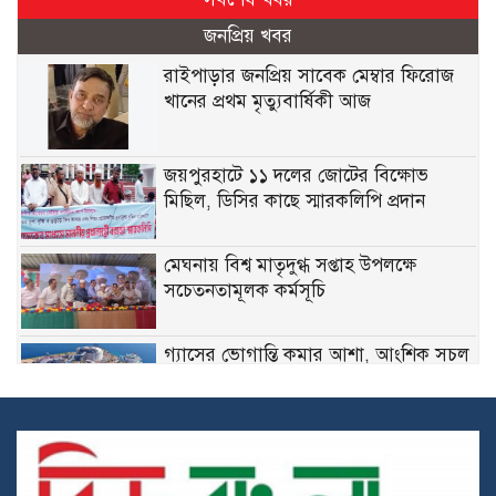
জনপ্রিয় খবর
রাইপাড়ার জনপ্রিয় সাবেক মেম্বার ফিরোজ
খানের প্রথম মৃত্যুবার্ষিকী আজ
জয়পুরহাটে ১১ দলের জোটের বিক্ষোভ
মিছিল, ডিসির কাছে স্মারকলিপি প্রদান
মেঘনায় বিশ্ব মাতৃদুগ্ধ সপ্তাহ উপলক্ষে
সচেতনতামূলক কর্মসূচি
গ্যাসের ভোগান্তি কমার আশা, আংশিক সচল
মহেশখালীর এলএনজি টার্মিনাল
হাসিনাকে সুযোগ দিয়ে কী অর্জন করতে চায়
ভারত? প্রশ্ন তুলল বিএনপি