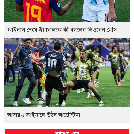
ফাইনাল শেষে ইয়ামালকে কী বললেন লিওনেল মেসি
আবারও ফাইনালে উঠল আর্জেন্টিনা
সর্বশেষ খবর