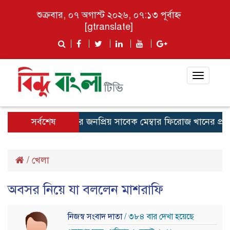
শুক্রবার, ০৭ অগাস্ট ২০২৬, ০৭:১৩ পূর্বাহ্ন
[gtranslate]
Toggle
navigat
সর্বশেষ
রাইপাড়ার জনপ্রিয় সাবেক মেম্বার ফিরোজ খানের প্রথম মৃ
/
খেলা
অবসর নিয়ে যা বললেন মাশরাফি
নিজস্ব সংবাদ দাতা
/ ৩৮৪ বার দেখা হয়েছে