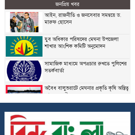
জনপ্রিয় খবর
আইন, রাজনীতি ও জনসেবার সমন্বয়ে ড.
মারুফ হোসেন
যুব অধিকার পরিষদের মেঘনা উপজেলা
শাখার আংশিক কমিটি অনুমোদন
সামাজিক মাধ্যমে অপপ্রচার রুখতে পুলিশের
সতর্কবার্তা
অবৈধ বালুভরাটে মেঘনার প্রকৃতি কৃষি অস্তিত্ব
আজ সংকটে
দায়িত্বে নিষ্ঠা, সাফল্যে স্বীকৃতি: মেঘনা থানার
এসআই ওবাইদুল হকের পুরস্কারের গল্প