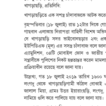
খাগড়াছড়ি, প্রতিনিধি:
খাগড়াছড়িতে এক সশস্ত্র চাঁদাবাজকে আটক করেছ
বৃহস্পতিবার (১৮ জুলাই) রাত ১২টার দিকে গ
গাছবান এলাকায় নিরাপত্তা বাহিনী বিশেষ অভিয
সে খাগড়াছড়ি সদর ভাইবোনছড়ার ২নং প্রকল্
ইউপিডিএফ (মূল) এর সসস্ত্র চাঁদাবাজ বলে জ
এ্যামুনিশন, ০৪টি মোবাইল ফোন ও জাতীয় পরিচ
সন্ত্রাসীকে পুলিশের নিকট হস্ততান্তর করেন মামলা 
প্রক্রিয়াধীন রয়েছে বলে জানা যায়।
উল্লেখ্য, গত ১৮ জুলাই ২০১৯ তারিখ ১৬০
লংগদু থেকে খাগড়াছড়িগামী কাঁঠাল বোঝাই একট
জালাল মিয়া, গ্রামঃ উত্তর ইয়ারাংছড়ি, লংগদু
নামিয়ে গুলি করে পালিয়ে যায় বলে জানা যায়।