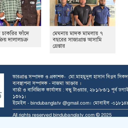
র চাকরির ফাঁদে
মেঘনায় মাদক মামলায় ৭
্রিয় দালালচক্র
বছরের সাজাপ্রাপ্ত আসামি
গ্রেপ্তার
ভারপ্রাপ্ত সম্পাদক ও প্রকাশক- মো.মাহমুদুল হাসান বিপ্লব সিক
ব্যবস্থাপনা সম্পাদক - নাজমা আক্তার ।
বার্তা ও বানিজ্যিক কার্যালয় : বন্ধু টাওয়ার, ২৮১/৮৩/১ পূর্ব ড
১৩৬১।
ইমেইল - bindubanglatv @gmail.com। মোবাইল -০১৮
All rights reserved bindubanglatv.com © 2025