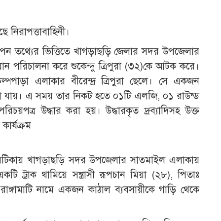
ে নিরাপত্তাবাহিনী।
োপন তথ্যের ভিত্তিতে খাগড়াছড়ি জেলার সদর উপজেলার
ান পরিচালনা করে শুকেন্দু ত্রিপুরা (৩২)কে আটক করে।
পপাড়া এলাকার বীরেন্দ্র ত্রিপুরা ছেলে। সে একজন
ানা যায়। এ সময় তার নিকট হতে ০১টি এলজি, ০১ রাউন্ড
য়পত্র উদ্ধার করা হয়। উদ্ধারকৃত দ্রব্যাদিসহ উক্ত
কার্যক্রম
০ ঘটিকায় খাগড়াছড়ি সদর উপজেলার সাতমাইল এলাকায়
ি ট্রাক থামিয়ে সন্ত্রাসী রূপচান মিয়া (২৮), পিতাঃ
, রাঙ্গামাটি নামে একজন কাঠাল ব্যবসায়ীকে গাড়ি থেকে