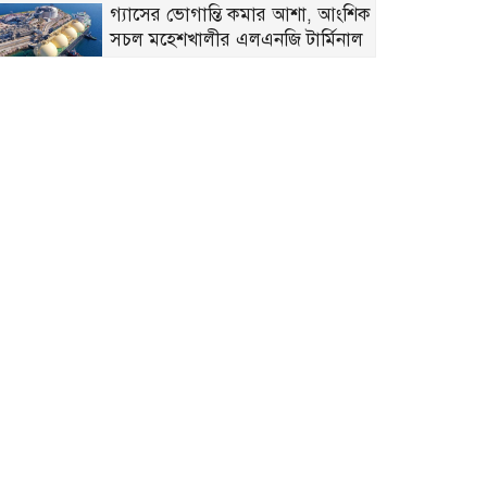
গ্যাসের ভোগান্তি কমার আশা, আংশিক
সচল মহেশখালীর এলএনজি টার্মিনাল
হাসিনাকে সুযোগ দিয়ে কী অর্জন
করতে চায় ভারত? প্রশ্ন তুলল বিএনপি
ডকুমেন্টরিতে আবু সাঈদ ও খালেদা
জিয়ার ছবি না থাকা নিয়ে যা বললেন
রাষ্ট্রপতি
ট্রাইব্যুনালে কল রেকর্ড: সাদ্দাম-
ইনানকে ফোনে হামলার নির্দেশ দেন
ওবায়দুল কাদের
স্কুলছাত্রী ধর্ষণ মামলায় অভিযুক্ত ৩
কিশোর আদালতে
শেখ হাসিনাকে ফেরাতে গোপন
তৎপরতা’: নোবিপ্রবির শিক্ষকদের
সংশ্লিষ্টতা অনুসন্ধানে ফ্যাক্ট-ফাইন্ডিং