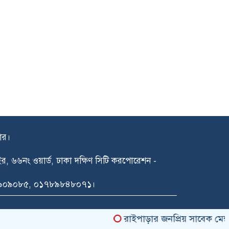
দার।
গাইর, ৬৬নং ওয়ার্ড, ঢাকা দক্ষিণ সিটি করপোরেশন -
১৪৯০৯০৮৫, ০১৭৮৯৮৪৮০৭১।
রাইপাড়ার জনপ্রিয় সাবেক মেম্বার 