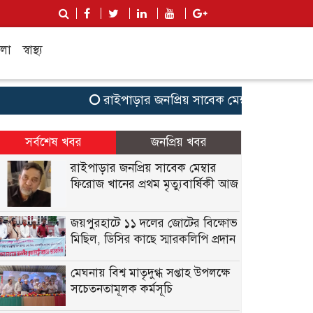
লা
স্বাস্থ্য
রাইপাড়ার জনপ্রিয় সাবেক মেম্বার ফিরোজ খানের প
সর্বশেষ খবর
জনপ্রিয় খবর
রাইপাড়ার জনপ্রিয় সাবেক মেম্বার
ফিরোজ খানের প্রথম মৃত্যুবার্ষিকী আজ
জয়পুরহাটে ১১ দলের জোটের বিক্ষোভ
মিছিল, ডিসির কাছে স্মারকলিপি প্রদান
মেঘনায় বিশ্ব মাতৃদুগ্ধ সপ্তাহ উপলক্ষে
সচেতনতামূলক কর্মসূচি