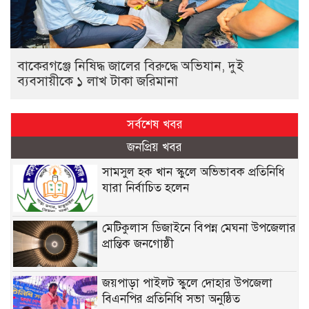
বাকেরগঞ্জে নিষিদ্ধ জালের বিরুদ্ধে অভিযান, দুই
ব্যবসায়ীকে ১ লাখ টাকা জরিমানা
সর্বশেষ খবর
জনপ্রিয় খবর
সামসুল হক খান স্কুলে অভিভাবক প্রতিনিধি
যারা নির্বাচিত হলেন
মেটিকুলাস ডিজাইনে বিপন্ন মেঘনা উপজেলার
প্রান্তিক জনগোষ্ঠী
জয়পাড়া পাইলট স্কুলে দোহার উপজেলা
বিএনপির প্রতিনিধি সভা অনুষ্ঠিত