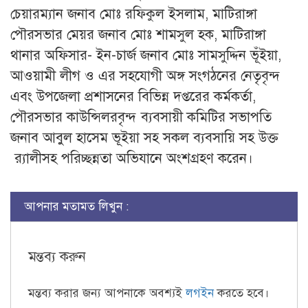
চেয়ারম্যান জনাব মোঃ রফিকুল ইসলাম, মাটিরাঙ্গা
পৌরসভার মেয়র জনাব মোঃ শামসুল হক, মাটিরাঙ্গা
থানার অফিসার- ইন-চার্জ জনাব মোঃ সামসুদ্দিন ভূঁইয়া,
আওয়ামী লীগ ও এর সহযোগী অঙ্গ সংগঠনের নেতৃবৃন্দ
এবং উপজেলা প্রশাসনের বিভিন্ন দপ্তরের কর্মকর্তা,
পৌরসভার কাউন্সিলরবৃন্দ ব্যবসায়ী কমিটির সভাপতি
জনাব আবুল হাসেম ভূইয়া সহ সকল ব্যবসায়ি সহ উক্ত
র‍্যালীসহ পরিচ্ছন্নতা অভিযানে অংশগ্রহণ করেন।
আপনার মতামত লিখুন :
মন্তব্য করুন
মন্তব্য করার জন্য আপনাকে অবশ্যই
লগইন
করতে হবে।