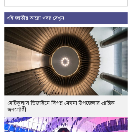
এই জাতীয় আরো খবর দেখুন
মেটিকুলাস ডিজাইনে বিপন্ন মেঘনা উপজেলার প্রান্তিক
জনগোষ্ঠী