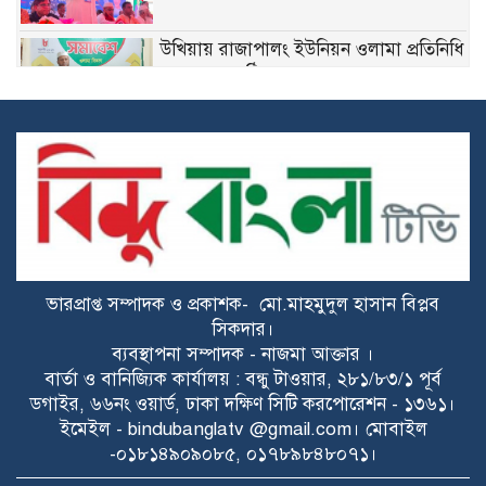
উখিয়ায় রাজাপালং ইউনিয়ন ওলামা প্রতিনিধি
সমাবেশ অনুষ্ঠিত
কোন্দলে জর্জরিত নোবিপ্রবি ছাত্রদল, এবার
বহিষ্কার দুই নেতা
পাঁচবিবিতে মেয়র প্রার্থী জাহিদুর রহমান
অশ্রুর গণসংযোগ
ভারপ্রাপ্ত সম্পাদক ও প্রকাশক- মো.মাহমুদুল হাসান বিপ্লব
বাকেরগঞ্জে নিষিদ্ধ জালের বিরুদ্ধে অভিযান,
সিকদার।
দুই ব্যবসায়ীকে ১ লাখ টাকা জরিমানা
ব্যবস্থাপনা সম্পাদক - নাজমা আক্তার ।
বার্তা ও বানিজ্যিক কার্যালয় : বন্ধু টাওয়ার, ২৮১/৮৩/১ পূর্ব
রাজশাহীতে পৃথক মাদকবিরোধী অভিযানে
ডগাইর, ৬৬নং ওয়ার্ড, ঢাকা দক্ষিণ সিটি করপোরেশন - ১৩৬১।
নারীসহ ১৩ জন গ্রেপ্তার
ইমেইল - bindubanglatv @gmail.com। মোবাইল
-০১৮১৪৯০৯০৮৫, ০১৭৮৯৮৪৮০৭১।