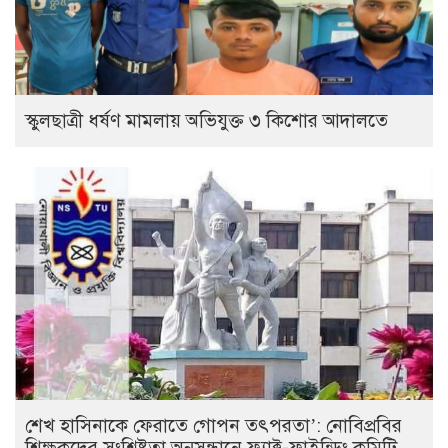
স্কুলছাত্রী ধর্ষণ মামলায় অভিযুক্ত ৩ কিশোর আদালতে
শেখ হাসিনাকে ফেরাতে গোপন তৎপরতা’: নোবিপ্রবির
শিক্ষকদের সংশ্লিষ্টতা অনুসন্ধানে ফ্যাক্ট-ফাইন্ডিং কমিটি