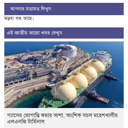
আপনার মতামত লিখুন :
মন্তব্য বন্ধ আছে।
এই জাতীয় আরো খবর দেখুন
গ্যাসের ভোগান্তি কমার আশা, আংশিক সচল মহেশখালীর
এলএনজি টার্মিনাল