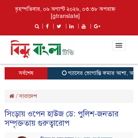
বৃহস্পতিবার, ০৬ অগাস্ট ২০২৬, ০৩:৩৮ অপরাহ্ন
[gtranslate]
Toggle
navigat
সর্বশেষ
গ্যাসের ভোগান্তি কমার আশা, আংশিক
/
সারাদেশ
সিংড়ায় ওপেন হাউজ ডে: পুলিশ-জনতার
সম্পৃক্ততায় গুরুত্বারোপ