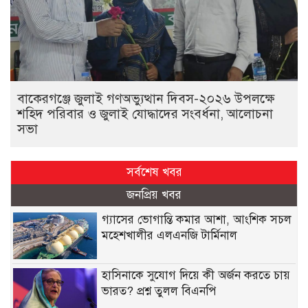
বাকেরগঞ্জে জুলাই গণঅভ্যুত্থান দিবস-২০২৬ উপলক্ষে
শহিদ পরিবার ও জুলাই যোদ্ধাদের সংবর্ধনা, আলোচনা
সভা
সর্বশেষ খবর
জনপ্রিয় খবর
গ্যাসের ভোগান্তি কমার আশা, আংশিক সচল
মহেশখালীর এলএনজি টার্মিনাল
হাসিনাকে সুযোগ দিয়ে কী অর্জন করতে চায়
ভারত? প্রশ্ন তুলল বিএনপি