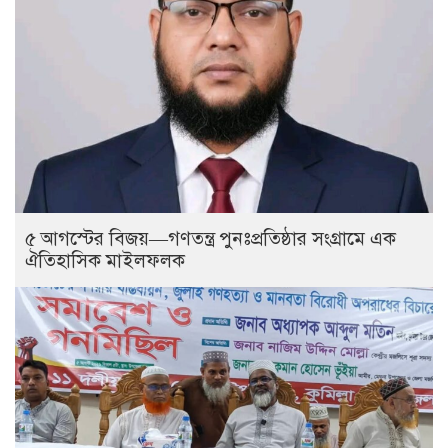
৫ আগস্টের বিজয়—গণতন্ত্র পুনঃপ্রতিষ্ঠার সংগ্রামে এক
ঐতিহাসিক মাইলফলক