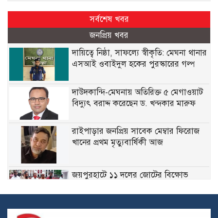
সর্বশেষ খবর
জনপ্রিয় খবর
দায়িত্বে নিষ্ঠা, সাফল্যে স্বীকৃতি: মেঘনা থানার
এসআই ওবাইদুল হকের পুরস্কারের গল্প
দাউদকান্দি-মেঘনায় অতিরিক্ত ৫ মেগাওয়াট
বিদ্যুৎ বরাদ্দ করেছেন ড. খন্দকার মারুফ
রাইপাড়ার জনপ্রিয় সাবেক মেম্বার ফিরোজ
খানের প্রথম মৃত্যুবার্ষিকী আজ
জয়পুরহাটে ১১ দলের জোটের বিক্ষোভ
মিছিল, ডিসির কাছে স্মারকলিপি প্রদান
মেঘনায় বিশ্ব মাতৃদুগ্ধ সপ্তাহ উপলক্ষে