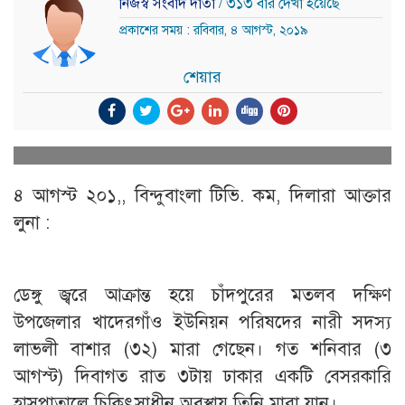
নিজস্ব সংবাদ দাতা
/ ৩১৩ বার দেখা হয়েছে
প্রকাশের সময় : রবিবার, ৪ আগস্ট, ২০১৯
শেয়ার
৪ আগস্ট ২০১,, বিন্দুবাংলা টিভি. কম, দিলারা আক্তার
লুনা :
ডেঙ্গু জ্বরে আক্রান্ত হয়ে চাঁদপুরের মতলব দক্ষিণ
উপজেলার খাদেরগাঁও ইউনিয়ন পরিষদের নারী সদস্য
লাভলী বাশার (৩২) মারা গেছেন। গত শনিবার (৩
আগস্ট) দিবাগত রাত ৩টায় ঢাকার একটি বেসরকারি
হাসপাতালে চিকিৎসাধীন অবস্থায় তিনি মারা যান।