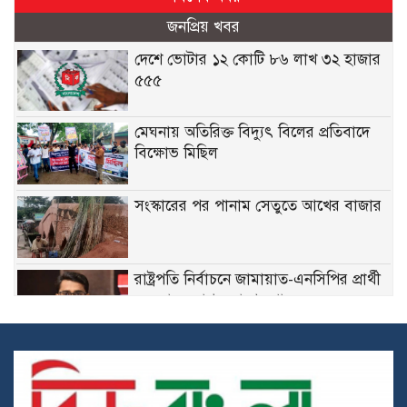
জনপ্রিয় খবর
দেশে ভোটার ১২ কোটি ৮৬ লাখ ৩২ হাজার
৫৫৫
মেঘনায় অতিরিক্ত বিদ্যুৎ বিলের প্রতিবাদে
বিক্ষোভ মিছিল
সংস্কারের পর পানাম সেতুতে আখের বাজার
রাষ্ট্রপতি নির্বাচনে জামায়াত-এনসিপির প্রার্থী
দেওয়াকে স্বাগত রাশেদ খানের
হোমনায় সরকারি দপ্তরের সামনে জলাবদ্ধতা,
দায় নেবে কে?