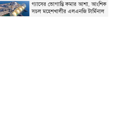
গ্যাসের ভোগান্তি কমার আশা, আংশিক
সচল মহেশখালীর এলএনজি টার্মিনাল
হাসিনাকে সুযোগ দিয়ে কী অর্জন
করতে চায় ভারত? প্রশ্ন তুলল বিএনপি
ডকুমেন্টরিতে আবু সাঈদ ও খালেদা
জিয়ার ছবি না থাকা নিয়ে যা বললেন
রাষ্ট্রপতি
ট্রাইব্যুনালে কল রেকর্ড: সাদ্দাম-
ইনানকে ফোনে হামলার নির্দেশ দেন
ওবায়দুল কাদের
স্কুলছাত্রী ধর্ষণ মামলায় অভিযুক্ত ৩
কিশোর আদালতে
শেখ হাসিনাকে ফেরাতে গোপন
তৎপরতা’: নোবিপ্রবির শিক্ষকদের
সংশ্লিষ্টতা অনুসন্ধানে ফ্যাক্ট-ফাইন্ডিং