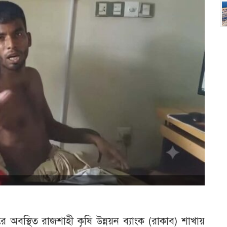
 অবস্থিত রাজশাহী কৃষি উন্নয়ন ব্যাংক (রাকাব) শাখায়