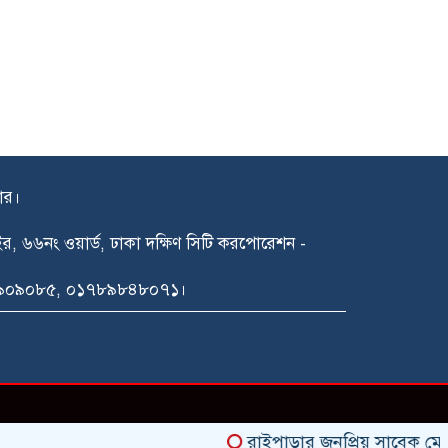
দার।
গাইর, ৬৬নং ওয়ার্ড, ঢাকা দক্ষিণ সিটি করপোরেশন -
১৪৯০৯০৮৫, ০১৭৮৯৮৪৮০৭১।
রাইপাড়ার জনপ্রিয় সাবেক মেম্বার ফ