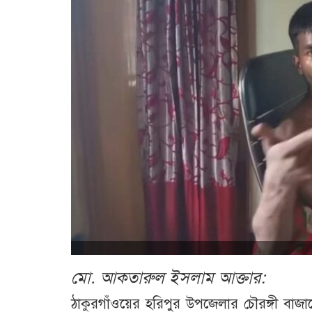
মো. আকতারুল ইসলাম আক্তার:
ঠাকুরগাঁওয়ের হরিপুর উপজেলার চৌরঙ্গী বাজারে