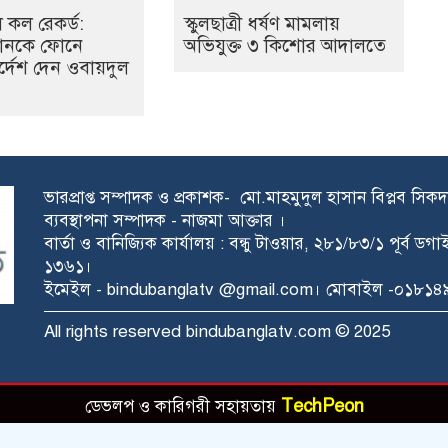
লে কল রেকর্ড:
স্কুলছাত্রী ধর্ষণ মামলায়
নানকে ফোনে
অভিযুক্ত ৩ কিশোর আদালতে
র্দেশ দেন ওবায়দুল
ভারপ্রাপ্ত সম্পাদক ও প্রকাশক- মো.মাহমুদুল হাসান বিপ্লব সিক
ব্যবস্থাপনা সম্পাদক - নাজমা আক্তার ।
বার্তা ও বানিজ্যিক কার্যালয় : বন্ধু টাওয়ার, ২৮১/৮৩/১ পূর্ব ড
১৩৬১।
ইমেইল - bindubanglatv @gmail.com। মোবাইল -০১৮
All rights reserved bindubanglatv.com © 2025
TechPeon
ডেভলপ ও কারিগরী সহায়তায়